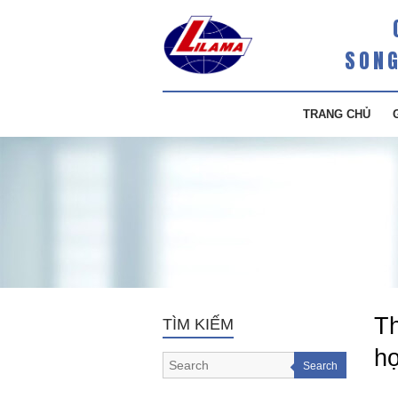
SONG
TRANG CHỦ
T
TÌM KIẾM
họ
Search