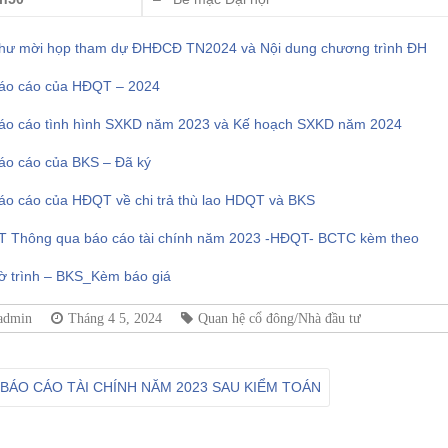
Thư mời họp tham dự ĐHĐCĐ TN2024 và Nội dung chương trình ĐH
Báo cáo của HĐQT – 2024
Báo cáo tình hình SXKD năm 2023 và Kế hoạch SXKD năm 2024
Báo cáo của BKS – Đã ký
Báo cáo của HĐQT về chi trả thù lao HDQT và BKS
TT Thông qua báo cáo tài chính năm 2023 -HĐQT- BCTC kèm theo
Tờ trình – BKS_Kèm báo giá
admin
Tháng 4 5, 2024
Quan hệ cổ đông/Nhà đầu tư
BÁO CÁO TÀI CHÍNH NĂM 2023 SAU KIỂM TOÁN