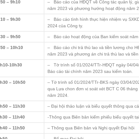
50 – 9h10
– Báo cáo của HĐQT về Công tác quản lý, gi
năm 2023 và phương hướng hoạt động năm 
10 – 9h30
– Báo cáo tình hình thực hiện nhiệm vụ SX
2024 của Công ty.
30 – 9h50
– Báo cáo hoạt động của Ban kiểm soát năm
50 – 10h10
– Báo cáo chi trả thù lao và tiền lương cho 
năm 2023 và phương án chi trả thù lao và ti
0h10-10h30
– Tờ trình số 01/2024/TTr-HĐQT ngày 04/04
Báo cáo tài chính năm 2023 sau kiểm toán.
h30 – 10h50
– Tờ trình số 01/2024/TTr-BKS ngày 03/04/20
qua Lựa chon đơn vị soát xét BCT C 06 tháng
năm 2024.
h50 – 11h30
– Đại hội thảo luận và biểu quyết thông qua cá
h30 – 11h40
-Thông qua Biên bản kiểm phiếu biểu quyết tại
h40 – 11h50
– Thông qua Biên bản và Nghị quyết Đại hội
1h50
– Bế mạc Đại hội