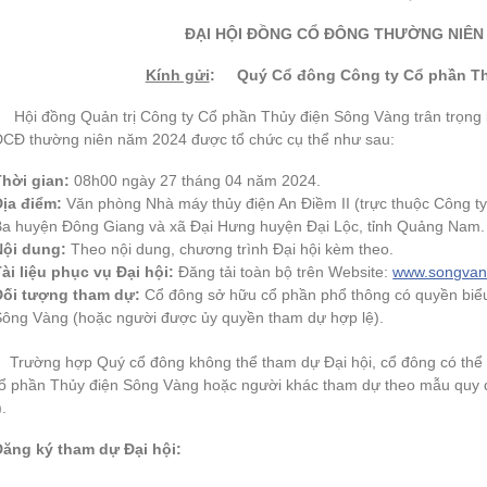
ĐẠI HỘI ĐỒNG CỔ ĐÔNG THƯỜNG NIÊN
Kính gửi
: Quý Cổ đông Công ty Cổ phần Th
Hội đồng Quản trị Công ty Cổ phần Thủy điện Sông Vàng trân trọn
CĐ thường niên năm 2024 được tổ chức cụ thể như sau:
Thời gian:
08h00 ngày 27 tháng 04 năm 2024.
Địa điểm:
Văn phòng Nhà máy thủy điện An Điềm II (trực thuộc Công t
Ba huyện Đông Giang và xã Đại Hưng huyện Đại Lộc, tỉnh Quảng Nam.
Nội dung:
Theo nội dung, chương trình Đại hội kèm theo.
ài liệu phục vụ Đại hội:
Đăng tải toàn bộ trên Website:
www.songvang
Đối tượng tham dự:
Cổ đông sở hữu cổ phần phổ thông có quyền biể
Sông Vàng (hoặc người được ủy quyền tham dự hợp lệ).
Trường hợp Quý cổ đông không thể tham dự Đại hội, cổ đông có t
Cổ phần Thủy điện Sông Vàng hoặc người khác tham dự theo mẫu quy đ
.
Đăng ký tham dự Đại hội: