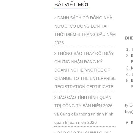
BÀI VIẾT MỚI
DANH SÁCH CỔ ĐÔNG NHÀ
NƯỚC, CỔ ĐÔNG LỚN TẠI
THỜI ĐIỂM 6 THÁNG ĐẦU NĂM
ĐHĐ
2026
THÔNG BÁO THAY ĐỔI GIẤY
CHỨNG NHẬN ĐĂNG KÝ
DOANH NGHIỆP/NOTICE OF
T
CHANGE TO THE ENTERPRISE
REGISTRATION CERTIFICATE
BÁO CÁO TÌNH HÌNH QUẢN
ty 
TRỊ CÔNG TY BÁN NIÊN 2026
họp)
và Cung cấp thông tin tình hình
quản trị bán niên 2026