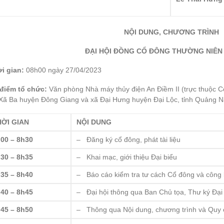
NỘI DUNG, CHƯƠNG TRÌNH
ĐẠI HỘI ĐỒNG CỔ ĐÔNG THƯỜNG NIÊN
i gian:
08h00 ngày 27/04/2023
 điểm tổ chức:
Văn phòng Nhà máy thủy điện An Điềm II (trực thuộc 
 Xã Ba huyện Đông Giang và xã Đại Hưng huyện Đại Lộc, tỉnh Quảng 
HỜI GIAN
NỘI DUNG
00 – 8h30
– Đăng ký cổ đông, phát tài liệu
30 – 8h35
– Khai mạc, giới thiệu Đại biểu
35 – 8h40
– Báo cáo kiểm tra tư cách Cổ đông và công b
40 – 8h45
– Đại hội thông qua Ban Chủ tọa, Thư ký Đại
45 – 8h50
– Thông qua Nội dung, chương trình và Quy c