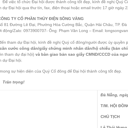
Để việc tổ chức Đại hội được thành công tốt đẹp, kính đề nghị Quý 
 dự Đại hội qua thư tín, fax, điện thoại hoặc email trước 17 giờ ngày 2
CÔNG TY CỔ PHẦN THỦY ĐIỆN SÔNG VÀNG
Số 81 Đường Lê Đại, Phường Hòa Cường Bắc, Quận Hải Châu, TP. Đà
Di động/Zalo: 0973900707- Ông: Phạm Văn Long – Email: longsongva
đến tham dự Đại hội, kính đề nghị Quý cổ đông/người được ủy quyền ph
 căn cước công dân/giấy chứng minh nhân dân/hộ chiếu (bản chí
ền tham dự đại hội)
và bàn giao bản sao giấy CMND/CCCD của ng
 dự Đại hội.
mong sự hiện diện của Quý Cổ đông để Đại hội thành công tốt đẹp.
ân trọng!
Đà Nẵng, ngà
T/M. HỘI ĐỒ
CHỦ TỊCH
Lê Thái Hưng