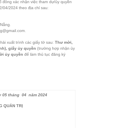
Cổ đông xác nhận việc tham dự/ủy quyền
2/04/2024 theo địa chỉ sau:
 Nẵng.
ng@gmail.com.
ải xuất trình các giấy tờ sau:
Thư mời,
nh), giấy ủy quyền
(trường hợp nhận ủy
ười ủy quyền
để làm thủ tục đăng ký
y 05 tháng 04 năm 2024
NG QUẢN TRỊ