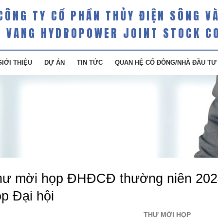
CÔNG TY CỔ PHẦN THỦY ĐIỆN SÔNG V
 VANG HYDROPOWER JOINT STOCK C
GIỚI THIỆU
DỰ ÁN
TIN TỨC
QUAN HỆ CỔ ĐÔNG/NHÀ ĐẦU TƯ
hư mời họp ĐHĐCĐ thường niên 2024
p Đại hội
THƯ MỜI HỌP