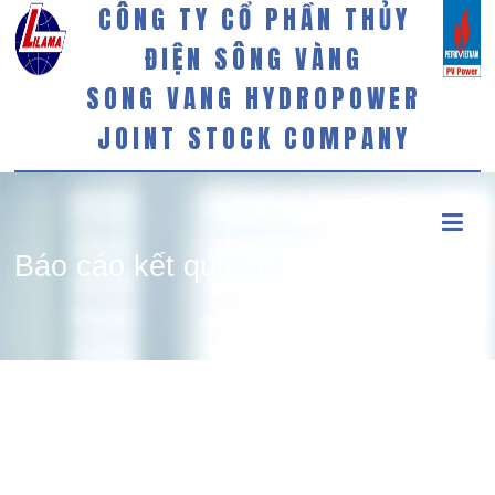
CÔNG TY CỔ PHẦN THỦY
ĐIỆN SÔNG VÀNG
SONG VANG HYDROPOWER
JOINT STOCK COMPANY
Báo cáo kết quả chào bán cổ
phiếu riêng lẻ