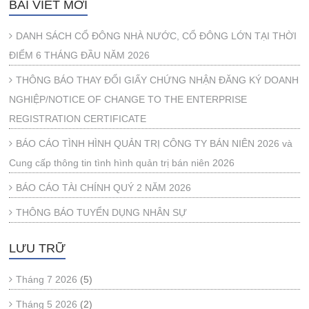
BÀI VIẾT MỚI
DANH SÁCH CỔ ĐÔNG NHÀ NƯỚC, CỔ ĐÔNG LỚN TẠI THỜI
ĐIỂM 6 THÁNG ĐẦU NĂM 2026
THÔNG BÁO THAY ĐỔI GIẤY CHỨNG NHẬN ĐĂNG KÝ DOANH
NGHIỆP/NOTICE OF CHANGE TO THE ENTERPRISE
REGISTRATION CERTIFICATE
BÁO CÁO TÌNH HÌNH QUẢN TRỊ CÔNG TY BÁN NIÊN 2026 và
Cung cấp thông tin tình hình quản trị bán niên 2026
BÁO CÁO TÀI CHÍNH QUÝ 2 NĂM 2026
THÔNG BÁO TUYỂN DỤNG NHÂN SỰ
LƯU TRỮ
Tháng 7 2026
(5)
Tháng 5 2026
(2)