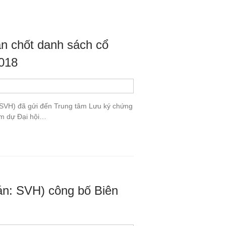
n chốt danh sách cổ
018
 SVH) đã gửi đến Trung tâm Lưu ký chứng
am dự Đại hội…
n: SVH) công bố Biên