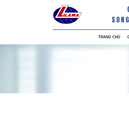
SONG
TRANG CHỦ
CTCP Thủy điện Sông
dự ĐHĐCĐ bất thườn