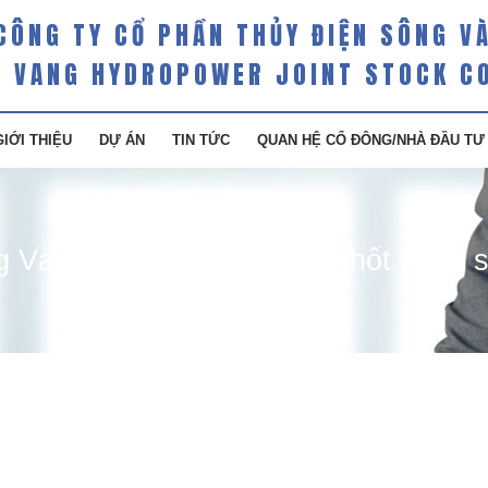
CÔNG TY CỔ PHẦN THỦY ĐIỆN SÔNG V
 VANG HYDROPOWER JOINT STOCK C
GIỚI THIỆU
DỰ ÁN
TIN TỨC
QUAN HỆ CỔ ĐÔNG/NHÀ ĐẦU TƯ
 Vàng công bố thời gian chốt danh 
g năm 2018