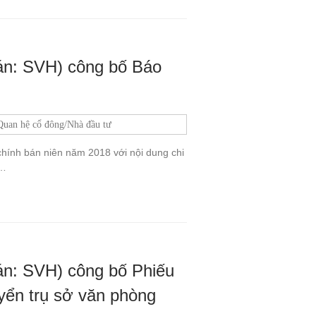
n: SVH) công bố Báo
Quan hệ cổ đông/Nhà đầu tư
ính bán niên năm 2018 với nội dung chi
u…
n: SVH) công bố Phiếu
uyển trụ sở văn phòng