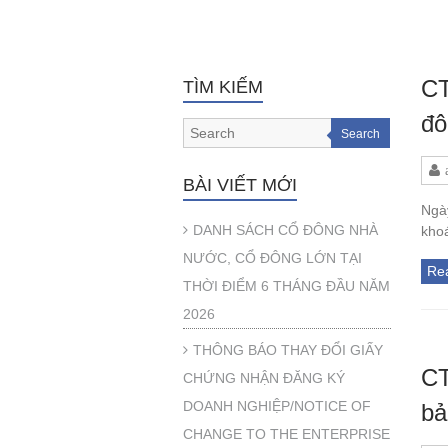
CT
TÌM KIẾM
đô
Search
BÀI VIẾT MỚI
Ngà
DANH SÁCH CỔ ĐÔNG NHÀ
kho
NƯỚC, CỔ ĐÔNG LỚN TẠI
Re
THỜI ĐIỂM 6 THÁNG ĐẦU NĂM
2026
THÔNG BÁO THAY ĐỔI GIẤY
CT
CHỨNG NHẬN ĐĂNG KÝ
DOANH NGHIỆP/NOTICE OF
bả
CHANGE TO THE ENTERPRISE