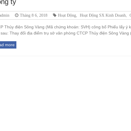
ng ty
admin
Tháng 8 6, 2018
Hoạt Động
,
Hoạt Động SX Kinh Doanh
,
P Thủy điện Sông Vàng (Mã chứng khoán: SVH) công bố Phiếu lấy ý ki
 sau: Thay đổi địa điểm trụ sở văn phòng CTCP Thủy điện Sông Vàng
ad more