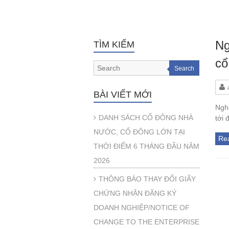
Ng
TÌM KIẾM
cổ
Search
BÀI VIẾT MỚI
Nghị
DANH SÁCH CỔ ĐÔNG NHÀ
tới
NƯỚC, CỔ ĐÔNG LỚN TẠI
Re
THỜI ĐIỂM 6 THÁNG ĐẦU NĂM
2026
THÔNG BÁO THAY ĐỔI GIẤY
CHỨNG NHẬN ĐĂNG KÝ
DOANH NGHIỆP/NOTICE OF
CHANGE TO THE ENTERPRISE