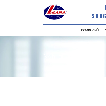
SONG
TRANG CHỦ
Nghị quyết HĐQT Về v
riêng lẻ và một số nộ