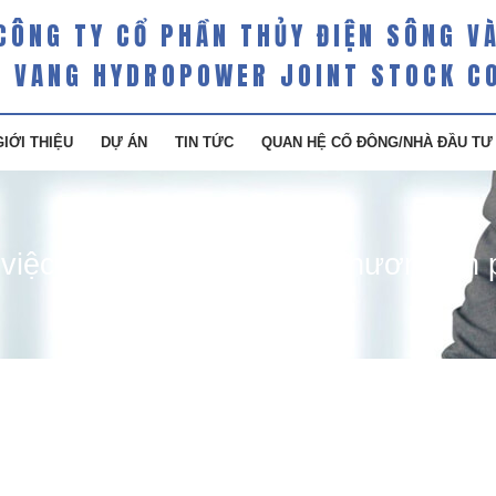
CÔNG TY CỔ PHẦN THỦY ĐIỆN SÔNG V
 VANG HYDROPOWER JOINT STOCK C
GIỚI THIỆU
DỰ ÁN
TIN TỨC
QUAN HỆ CỔ ĐÔNG/NHÀ ĐẦU TƯ
iệc triển khai thực hiện phương án 
i dung liên quan tới đợt phát hành