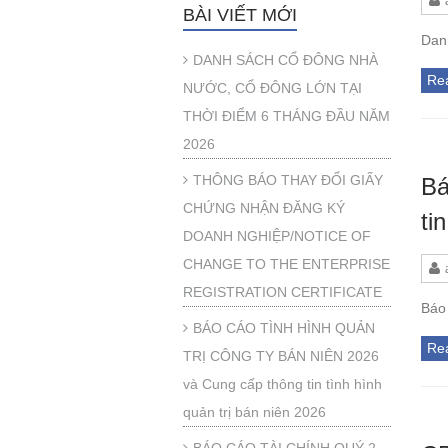
BÀI VIẾT MỚI
Dan
DANH SÁCH CỔ ĐÔNG NHÀ
Re
NƯỚC, CỔ ĐÔNG LỚN TẠI
THỜI ĐIỂM 6 THÁNG ĐẦU NĂM
2026
THÔNG BÁO THAY ĐỔI GIẤY
Bá
CHỨNG NHẬN ĐĂNG KÝ
ti
DOANH NGHIỆP/NOTICE OF
CHANGE TO THE ENTERPRISE
REGISTRATION CERTIFICATE
Báo 
BÁO CÁO TÌNH HÌNH QUẢN
Re
TRỊ CÔNG TY BÁN NIÊN 2026
và Cung cấp thông tin tình hình
quản trị bán niên 2026