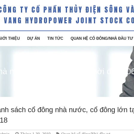
CÔNG TY CỔ PHẦN THỦY ĐIỆN SÔNG V
 VANG HYDROPOWER JOINT STOCK C
GIỚI THIỆU
DỰ ÁN
TIN TỨC
QUAN HỆ CỔ ĐÔNG/NHÀ ĐẦU TƯ
à nước, cổ đông lớn tại thời điểm 0
nh sách cổ đông nhà nước, cổ đông lớn tạ
18