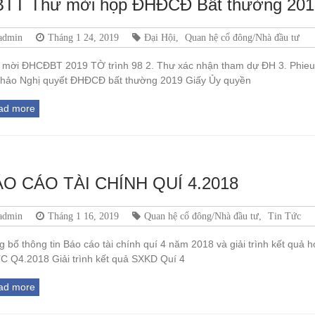
TT Thư mời họp ĐHĐCĐ Bất thường 2019 và
admin
Tháng 1 24, 2019
Đại Hội
,
Quan hệ cổ đông/Nhà đầu tư
 mời ĐHCĐBT 2019 TỜ trình 98 2. Thư xác nhận tham dự ĐH 3. Phieu
thảo Nghị quyết ĐHĐCĐ bất thường 2019 Giấy Ủy quyền
ad more
O CÁO TÀI CHÍNH QUÍ 4.2018
admin
Tháng 1 16, 2019
Quan hệ cổ đông/Nhà đầu tư
,
Tin Tức
 bố thông tin Báo cáo tài chính quí 4 năm 2018 và giải trình kết quả 
C Q4.2018 Giải trình kết quả SXKD Quí 4
ad more