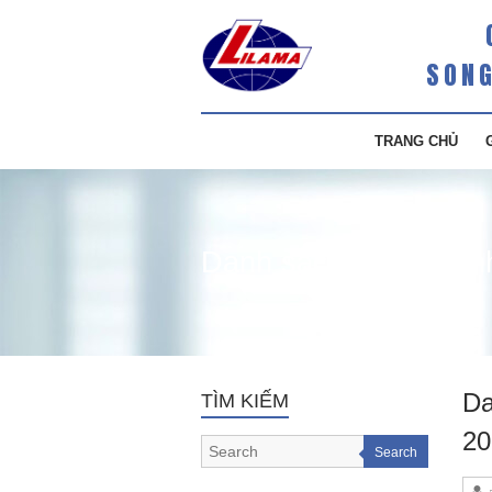
SONG
TRANG CHỦ
Danh sách cổ đông nh
Da
TÌM KIẾM
20
Search