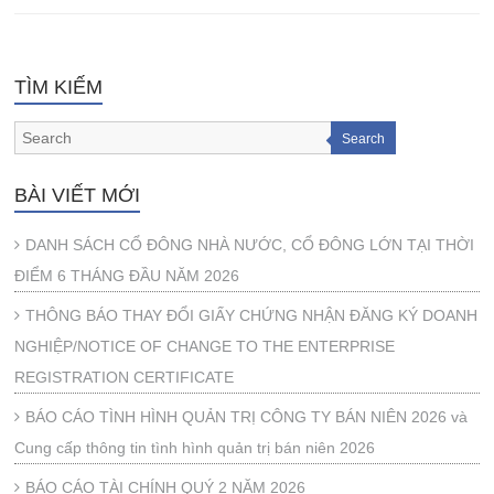
TÌM KIẾM
Search
BÀI VIẾT MỚI
DANH SÁCH CỔ ĐÔNG NHÀ NƯỚC, CỔ ĐÔNG LỚN TẠI THỜI
ĐIỂM 6 THÁNG ĐẦU NĂM 2026
THÔNG BÁO THAY ĐỔI GIẤY CHỨNG NHẬN ĐĂNG KÝ DOANH
NGHIỆP/NOTICE OF CHANGE TO THE ENTERPRISE
REGISTRATION CERTIFICATE
BÁO CÁO TÌNH HÌNH QUẢN TRỊ CÔNG TY BÁN NIÊN 2026 và
Cung cấp thông tin tình hình quản trị bán niên 2026
BÁO CÁO TÀI CHÍNH QUÝ 2 NĂM 2026