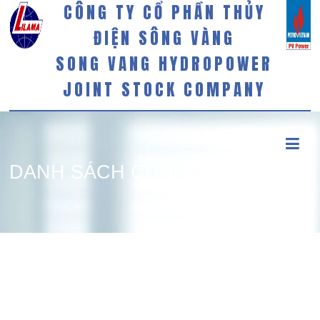
CÔNG TY CỔ PHẦN THỦY
ĐIỆN SÔNG VÀNG
SONG VANG HYDROPOWER
JOINT STOCK COMPANY
DANH SÁCH CĐNN, CĐL TẠI
THỜI ĐIỂM 6 THÁNG CUỐI NĂM