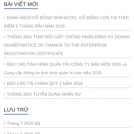
BÀI VIẾT MỚI
DANH SÁCH CỔ ĐÔNG NHÀ NƯỚC, CỔ ĐÔNG LỚN TẠI THỜI
ĐIỂM 6 THÁNG ĐẦU NĂM 2026
THÔNG BÁO THAY ĐỔI GIẤY CHỨNG NHẬN ĐĂNG KÝ DOANH
NGHIỆP/NOTICE OF CHANGE TO THE ENTERPRISE
REGISTRATION CERTIFICATE
BÁO CÁO TÌNH HÌNH QUẢN TRỊ CÔNG TY BÁN NIÊN 2026 và
Cung cấp thông tin tình hình quản trị bán niên 2026
BÁO CÁO TÀI CHÍNH QUÝ 2 NĂM 2026
THÔNG BÁO TUYỂN DỤNG NHÂN SỰ
LƯU TRỮ
Tháng 7 2026
(5)