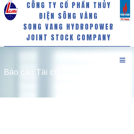
CÔNG TY CỔ PHẦN THỦY
ĐIỆN SÔNG VÀNG
SONG VANG HYDROPOWER
JOINT STOCK COMPANY
Báo cáo Tài chính Quí 3 năm
2020.