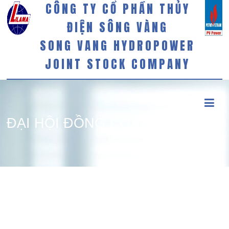
CÔNG TY CỔ PHẦN THỦY
ĐIỆN SÔNG VÀNG
SONG VANG HYDROPOWER
JOINT STOCK COMPANY
ĐẠI HỘI ĐỒNG CỔ ĐÔNG
THƯỜNG NIÊN NĂM 2020