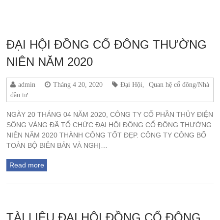
ĐẠI HỘI ĐỒNG CỔ ĐÔNG THƯỜNG
NIÊN NĂM 2020
admin
Tháng 4 20, 2020
Đại Hội
,
Quan hệ cổ đông/Nhà
đầu tư
NGÀY 20 THÁNG 04 NĂM 2020, CÔNG TY CỔ PHẦN THỦY ĐIỆN
SÔNG VÀNG ĐÃ TỔ CHỨC ĐẠI HỘI ĐỒNG CỔ ĐÔNG THƯỜNG
NIÊN NĂM 2020 THÀNH CÔNG TỐT ĐẸP. CÔNG TY CÔNG BỐ
TOÀN BỘ BIÊN BẢN VÀ NGHỊ…
Read more
TÀI LIỆU ĐẠI HỘI ĐỒNG CỔ ĐÔNG