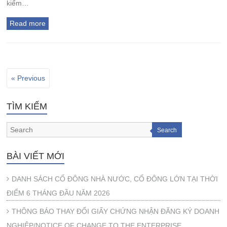
kiểm…
Read more
« Previous
TÌM KIẾM
Search
BÀI VIẾT MỚI
DANH SÁCH CỔ ĐÔNG NHÀ NƯỚC, CỔ ĐÔNG LỚN TẠI THỜI
ĐIỂM 6 THÁNG ĐẦU NĂM 2026
THÔNG BÁO THAY ĐỔI GIẤY CHỨNG NHẬN ĐĂNG KÝ DOANH
NGHIỆP/NOTICE OF CHANGE TO THE ENTERPRISE