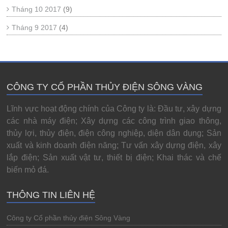
Tháng 10 2017
(9)
Tháng 9 2017
(4)
CÔNG TY CỔ PHẦN THỦY ĐIỆN SÔNG VÀNG
Lĩnh vực hoạt động chính của Công ty là: Đầu tư, xây dựng
các nhà máy điện; Xây dựng các công trình giao thông,
thủy lợi, thủy điện, điện công nghiệp, diện dân dụng; Sản
xuất và kinh doanh điện năng; Tư vấn xây dựng điện, xây
lắp điện; Sản xuất vật tư, thiết bị điện; Khai thác và chế
biến mỏ đá.
THÔNG TIN LIÊN HỆ
Công ty Cổ phần thủy điện Sông Vàng