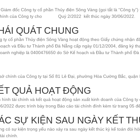
Giám đốc Công ty cổ phần Thủy điện Sông Vàng (gọi tắt là “Công ty”)
 chính của Công ty cho Quý 2/2022 kết thúc ngày 30/06/2022.
HÁI QUÁT CHUNG
g ty cổ phần Thủy điện Sông Vàng hoạt động theo Giấy chứng nhận 
hoạch và Đầu tư Thành phố Đà Nẵng cấp ngày 01/12/2004, đăng ký tha
doanh nghiệp là 0400476650 do Sở Kế hoạch và Đầu tư Thành phố Đà
 sở chính của Công ty tại Số 81 Lê Đại, phường Hòa Cường Bắc, quận
ẾT QUẢ HOẠT ĐỘNG
 hình tài chính và kết quả hoạt động sản xuất kinh doanh của Công ty 
6/2022 được trình bày trong Báo cáo tài chính đính kèm từ trang 05 đế
ÁC SỰ KIỆN SAU NGÀY KẾT TH
g có sự kiện trọng yếu nào xảy ra sau ngày kết thúc kỳ kế toán đòi h
tài chính.