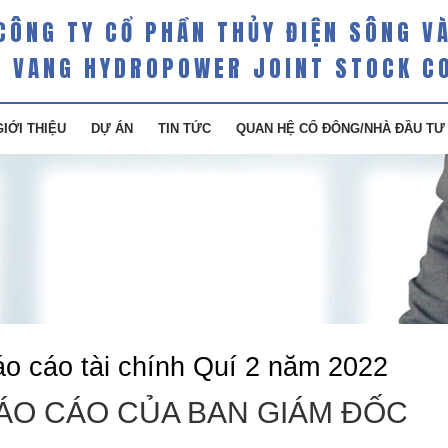
CÔNG TY CỔ PHẦN THỦY ĐIỆN SÔNG V
 VANG HYDROPOWER JOINT STOCK C
GIỚI THIỆU
DỰ ÁN
TIN TỨC
QUAN HỆ CỔ ĐÔNG/NHÀ ĐẦU TƯ
o cáo tài chính Quí 2 năm 2022
ÁO CÁO CỦA BAN GIÁM ĐỐC