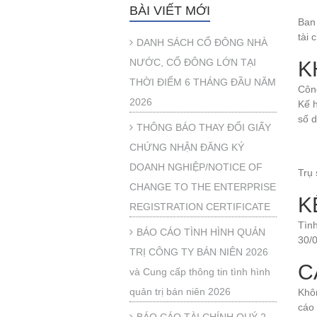
BÀI VIẾT MỚI
Ban 
tài
DANH SÁCH CỔ ĐÔNG NHÀ
NƯỚC, CỔ ĐÔNG LỚN TẠI
K
THỜI ĐIỂM 6 THÁNG ĐẦU NĂM
Côn
2026
Kế 
số 
THÔNG BÁO THAY ĐỔI GIẤY
CHỨNG NHẬN ĐĂNG KÝ
DOANH NGHIỆP/NOTICE OF
Trụ
CHANGE TO THE ENTERPRISE
K
REGISTRATION CERTIFICATE
Tình
BÁO CÁO TÌNH HÌNH QUẢN
30/0
TRỊ CÔNG TY BÁN NIÊN 2026
C
và Cung cấp thông tin tình hình
quản trị bán niên 2026
Khôn
cáo 