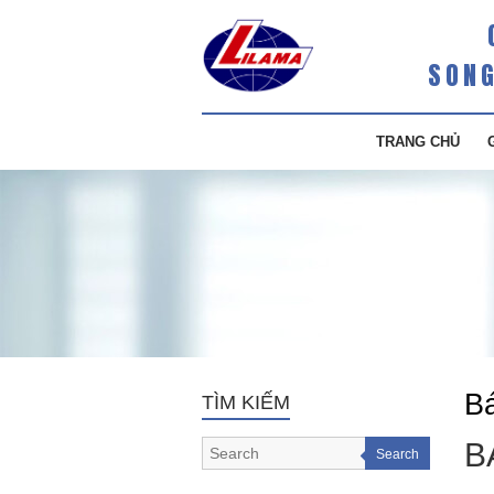
SONG
TRANG CHỦ
Bá
TÌM KIẾM
B
Search