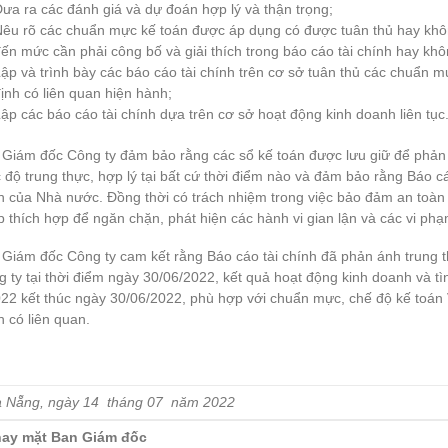
ưa ra các đánh giá và dự đoán hợp lý và thận trọng;
Nêu rõ các chuẩn mực kế toán được áp dụng có được tuân thủ hay khôn
ến mức cần phải công bố và giải thích trong báo cáo tài chính hay khô
ập và trình bày các báo cáo tài chính trên cơ sở tuân thủ các chuẩn m
ịnh có liên quan hiện hành;
ập các báo cáo tài chính dựa trên cơ sở hoạt động kinh doanh liên tục
Giám đốc Công ty đảm bảo rằng các sổ kế toán được lưu giữ để phản án
độ trung thực, hợp lý tại bất cứ thời điểm nào và đảm bảo rằng Báo cá
 của Nhà nước. Đồng thời có trách nhiệm trong việc bảo đảm an toàn t
 thích hợp để ngăn chặn, phát hiện các hành vi gian lận và các vi ph
Giám đốc Công ty cam kết rằng Báo cáo tài chính đã phản ánh trung th
 ty tại thời điểm ngày 30/06/2022, kết quả hoạt động kinh doanh và tì
22 kết thúc ngày 30/06/2022, phù hợp với chuẩn mực, chế độ kế toán 
 có liên quan.
 Nẵng, ngày 1
4
tháng
07
năm 20
22
ay mặt Ban Giám đốc