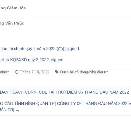
ổng Giám đốc
ng Văn Phúc
 cáo tài chính quý 2 năm 2022 (đủ)_signed
i trình KQSXKD quý 2.2022_signed
admin
Tháng 7 18, 2022
Quan hệ cổ đông/Nhà đầu tư
DANH SÁCH CĐNN, CĐL TẠI THỜI ĐIỂM 06 THÁNG ĐẦU NĂM 2022
O CÁO TÌNH HÌNH QUẢN TRỊ CÔNG TY 06 THÁNG ĐẦU NĂM 2022 
ẢN TRỊ
→