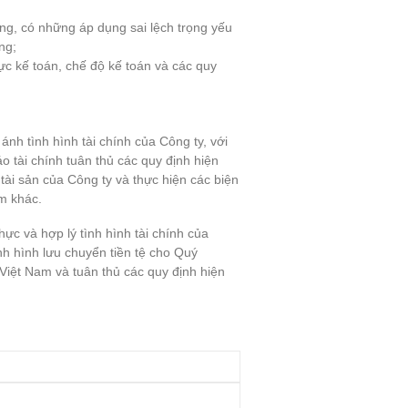
g, có những áp dụng sai lệch trọng yếu
ng;
ực kế toán, chế độ kế toán và các quy
.
h tình hình tài chính của Công ty, với
o tài chính tuân thủ các quy định hiện
ài sản của Công ty và thực hiện các biện
ạm khác.
ực và hợp lý tình hình tài chính của
nh hình lưu chuyển tiền tệ cho Quý
Việt Nam và tuân thủ các quy định hiện