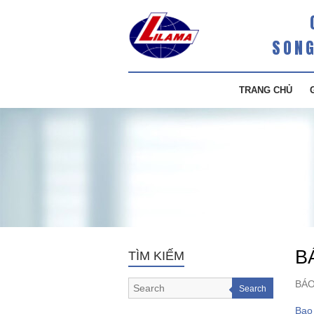
SONG
TRANG CHỦ
B
TÌM KIẾM
BÁO
Search
Bao 