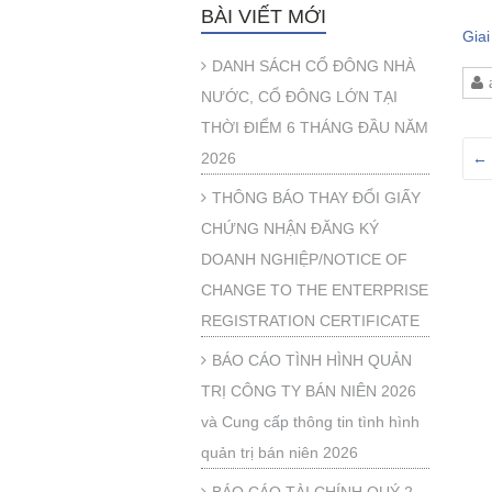
BÀI VIẾT MỚI
Gia
DANH SÁCH CỔ ĐÔNG NHÀ
NƯỚC, CỔ ĐÔNG LỚN TẠI
THỜI ĐIỂM 6 THÁNG ĐẦU NĂM
2026
←
THÔNG BÁO THAY ĐỔI GIẤY
CHỨNG NHẬN ĐĂNG KÝ
DOANH NGHIỆP/NOTICE OF
CHANGE TO THE ENTERPRISE
REGISTRATION CERTIFICATE
BÁO CÁO TÌNH HÌNH QUẢN
TRỊ CÔNG TY BÁN NIÊN 2026
và Cung cấp thông tin tình hình
quản trị bán niên 2026