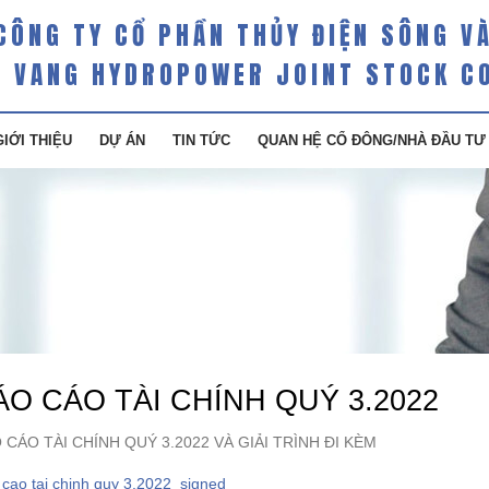
CÔNG TY CỔ PHẦN THỦY ĐIỆN SÔNG V
 VANG HYDROPOWER JOINT STOCK C
GIỚI THIỆU
DỰ ÁN
TIN TỨC
QUAN HỆ CỔ ĐÔNG/NHÀ ĐẦU TƯ
ÁO CÁO TÀI CHÍNH QUÝ 3.2022
 CÁO TÀI CHÍNH QUÝ 3.2022 VÀ GIẢI TRÌNH ĐI KÈM
cao tai chinh quy 3.2022_signed