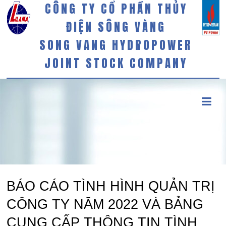
CÔNG TY CỔ PHẦN THỦY
ĐIỆN SÔNG VÀNG
SONG VANG HYDROPOWER
JOINT STOCK COMPANY
BÁO CÁO TÌNH HÌNH QUẢN TRỊ
CÔNG TY NĂM 2022 VÀ BẢNG
CUNG CẤP THÔNG TIN TÌNH