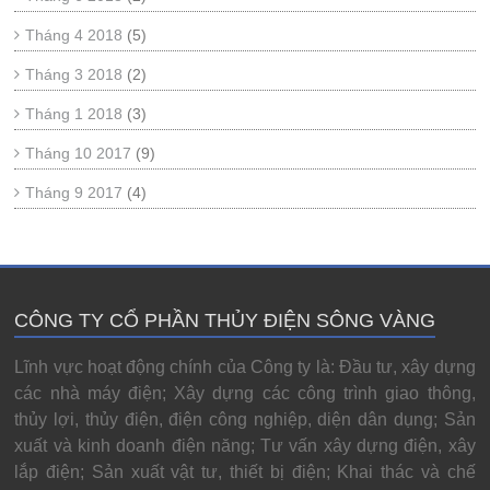
Tháng 4 2018
(5)
Tháng 3 2018
(2)
Tháng 1 2018
(3)
Tháng 10 2017
(9)
Tháng 9 2017
(4)
CÔNG TY CỔ PHẦN THỦY ĐIỆN SÔNG VÀNG
Lĩnh vực hoạt động chính của Công ty là: Đầu tư, xây dựng
các nhà máy điện; Xây dựng các công trình giao thông,
thủy lợi, thủy điện, điện công nghiệp, diện dân dụng; Sản
xuất và kinh doanh điện năng; Tư vấn xây dựng điện, xây
lắp điện; Sản xuất vật tư, thiết bị điện; Khai thác và chế