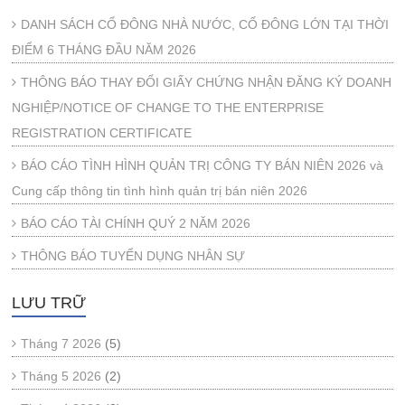
DANH SÁCH CỔ ĐÔNG NHÀ NƯỚC, CỔ ĐÔNG LỚN TẠI THỜI
ĐIỂM 6 THÁNG ĐẦU NĂM 2026
THÔNG BÁO THAY ĐỔI GIẤY CHỨNG NHẬN ĐĂNG KÝ DOANH
NGHIỆP/NOTICE OF CHANGE TO THE ENTERPRISE
REGISTRATION CERTIFICATE
BÁO CÁO TÌNH HÌNH QUẢN TRỊ CÔNG TY BÁN NIÊN 2026 và
Cung cấp thông tin tình hình quản trị bán niên 2026
BÁO CÁO TÀI CHÍNH QUÝ 2 NĂM 2026
THÔNG BÁO TUYỂN DỤNG NHÂN SỰ
LƯU TRỮ
Tháng 7 2026
(5)
Tháng 5 2026
(2)