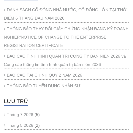
DANH SÁCH CỔ ĐÔNG NHÀ NƯỚC, CỔ ĐÔNG LỚN TẠI THỜI
ĐIỂM 6 THÁNG ĐẦU NĂM 2026
THÔNG BÁO THAY ĐỔI GIẤY CHỨNG NHẬN ĐĂNG KÝ DOANH
NGHIỆP/NOTICE OF CHANGE TO THE ENTERPRISE
REGISTRATION CERTIFICATE
BÁO CÁO TÌNH HÌNH QUẢN TRỊ CÔNG TY BÁN NIÊN 2026 và
Cung cấp thông tin tình hình quản trị bán niên 2026
BÁO CÁO TÀI CHÍNH QUÝ 2 NĂM 2026
THÔNG BÁO TUYỂN DỤNG NHÂN SỰ
LƯU TRỮ
Tháng 7 2026
(5)
Tháng 5 2026
(2)