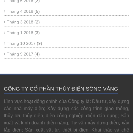
Tháng 6 2018
(2)
Tháng 4 2018
(5)
Tháng 3 2018
(2)
Tháng 1 2018
(3)
Tháng 10 2017
(9)
Tháng 9 2017
(4)
CÔNG TY CỔ PHẦN THỦY ĐIỆN SÔNG VÀNG
Lĩnh vực hoạt động chính của Công ty là: Đầu tư, xây dựng
các nhà máy điện; Xây dựng các công trình giao thông,
thủy lợi, thủy điện, điện công nghiệp, diện dân dụng; Sản
xuất và kinh doanh điện năng; Tư vấn xây dựng điện, xây
lắp điện; Sản xuất vật tư, thiết bị điện; Khai thác và chế