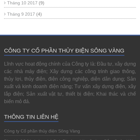
Tháng 10 2017
(9)
Tháng 9 2017
(4)
CÔNG TY CỔ PHẦN THỦY ĐIỆN SÔNG VÀNG
Lĩnh vực hoạt động chính của Công ty là: Đầu tư, xây dựng
các nhà máy điện; Xây dựng các công trình giao thông,
thủy lợi, thủy điện, điện công nghiệp, diện dân dụng; Sản
xuất và kinh doanh điện năng; Tư vấn xây dựng điện, xây
lắp điện; Sản xuất vật tư, thiết bị điện; Khai thác và chế
biến mỏ đá.
THÔNG TIN LIÊN HỆ
Công ty Cổ phần thủy điện Sông Vàng