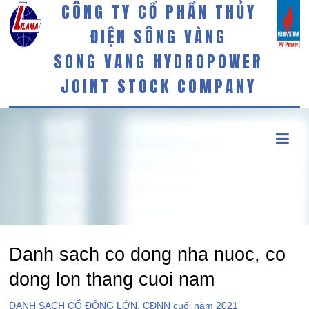
CÔNG TY CỔ PHẦN THỦY
ĐIỆN SÔNG VÀNG
SONG VANG HYDROPOWER
JOINT STOCK COMPANY
Danh sach co dong nha nuoc, co
dong lon thang cuoi nam
DANH SACH CỔ ĐÔNG LỚN, CĐNN cuối năm 2021