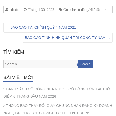
admin
Tháng 1 30, 2022
Quan hệ cổ đông/Nhà đầu tư
←
BÁO CÁO TÀI CHÍNH QUÝ 4 NĂM 2021
BAO CAO TINH HINH QUAN TRI CONG TY NAM
→
TÌM KIẾM
Search
BÀI VIẾT MỚI
DANH SÁCH CỔ ĐÔNG NHÀ NƯỚC, CỔ ĐÔNG LỚN TẠI THỜI
ĐIỂM 6 THÁNG ĐẦU NĂM 2026
THÔNG BÁO THAY ĐỔI GIẤY CHỨNG NHẬN ĐĂNG KÝ DOANH
NGHIỆP/NOTICE OF CHANGE TO THE ENTERPRISE