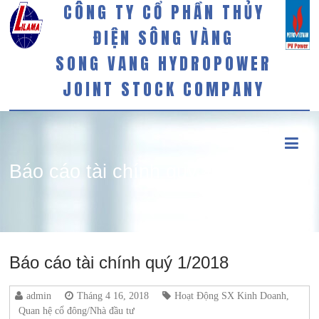
CÔNG TY CỔ PHẦN THỦY
ĐIỆN SÔNG VÀNG
SONG VANG HYDROPOWER
JOINT STOCK COMPANY
Báo cáo tài chính quý 1/2018
Báo cáo tài chính quý 1/2018
admin
Tháng 4 16, 2018
Hoạt Động SX Kinh Doanh
,
Quan hệ cổ đông/Nhà đầu tư