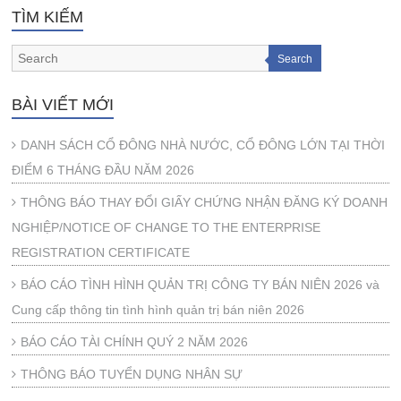
TÌM KIẾM
Search
BÀI VIẾT MỚI
DANH SÁCH CỔ ĐÔNG NHÀ NƯỚC, CỔ ĐÔNG LỚN TẠI THỜI
ĐIỂM 6 THÁNG ĐẦU NĂM 2026
THÔNG BÁO THAY ĐỔI GIẤY CHỨNG NHẬN ĐĂNG KÝ DOANH
NGHIỆP/NOTICE OF CHANGE TO THE ENTERPRISE
REGISTRATION CERTIFICATE
BÁO CÁO TÌNH HÌNH QUẢN TRỊ CÔNG TY BÁN NIÊN 2026 và
Cung cấp thông tin tình hình quản trị bán niên 2026
BÁO CÁO TÀI CHÍNH QUÝ 2 NĂM 2026
THÔNG BÁO TUYỂN DỤNG NHÂN SỰ