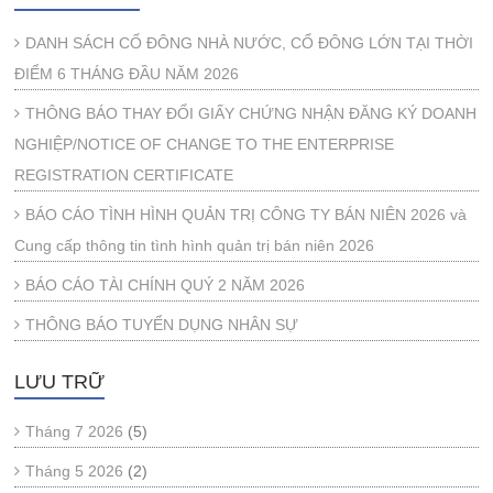
DANH SÁCH CỔ ĐÔNG NHÀ NƯỚC, CỔ ĐÔNG LỚN TẠI THỜI
ĐIỂM 6 THÁNG ĐẦU NĂM 2026
THÔNG BÁO THAY ĐỔI GIẤY CHỨNG NHẬN ĐĂNG KÝ DOANH
NGHIỆP/NOTICE OF CHANGE TO THE ENTERPRISE
REGISTRATION CERTIFICATE
BÁO CÁO TÌNH HÌNH QUẢN TRỊ CÔNG TY BÁN NIÊN 2026 và
Cung cấp thông tin tình hình quản trị bán niên 2026
BÁO CÁO TÀI CHÍNH QUÝ 2 NĂM 2026
THÔNG BÁO TUYỂN DỤNG NHÂN SỰ
LƯU TRỮ
Tháng 7 2026
(5)
Tháng 5 2026
(2)