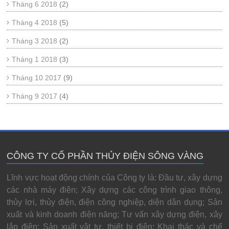
Tháng 6 2018
(2)
Tháng 4 2018
(5)
Tháng 3 2018
(2)
Tháng 1 2018
(3)
Tháng 10 2017
(9)
Tháng 9 2017
(4)
CÔNG TY CỔ PHẦN THỦY ĐIỆN SÔNG VÀNG
Lĩnh vực hoạt động chính của Công ty là: Đầu tư, xây dựng
các nhà máy điện; Xây dựng các công trình giao thông,
thủy lợi, thủy điện, điện công nghiệp, diện dân dụng; Sản
xuất và kinh doanh điện năng; Tư vấn xây dựng điện, xây
lắp điện; Sản xuất vật tư, thiết bị điện; Khai thác và chế