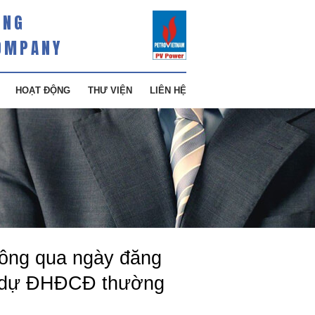
ÀNG
OMPANY
HOẠT ĐỘNG
THƯ VIỆN
LIÊN HỆ
thông qua ngày đăng
am dự ĐHĐCĐ thường