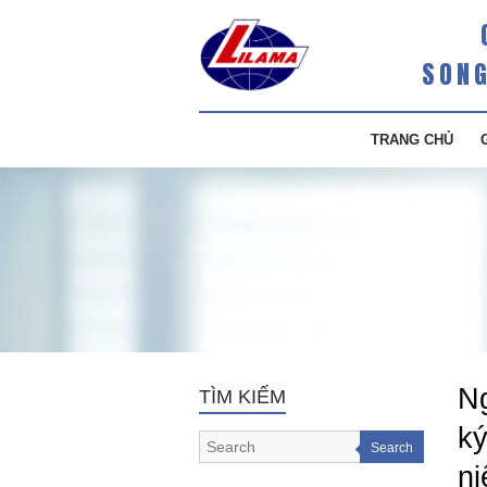
SONG
TRANG CHỦ
Ng
TÌM KIẾM
k
Search
ni