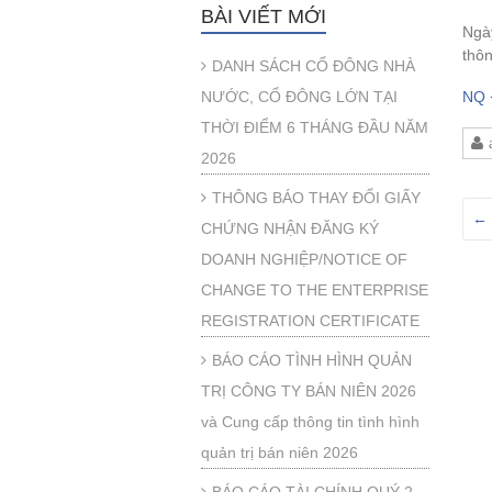
BÀI VIẾT MỚI
Ngà
thô
DANH SÁCH CỔ ĐÔNG NHÀ
NƯỚC, CỔ ĐÔNG LỚN TẠI
NQ 
THỜI ĐIỂM 6 THÁNG ĐẦU NĂM
2026
THÔNG BÁO THAY ĐỔI GIẤY
←
CHỨNG NHẬN ĐĂNG KÝ
DOANH NGHIỆP/NOTICE OF
CHANGE TO THE ENTERPRISE
REGISTRATION CERTIFICATE
BÁO CÁO TÌNH HÌNH QUẢN
TRỊ CÔNG TY BÁN NIÊN 2026
và Cung cấp thông tin tình hình
quản trị bán niên 2026