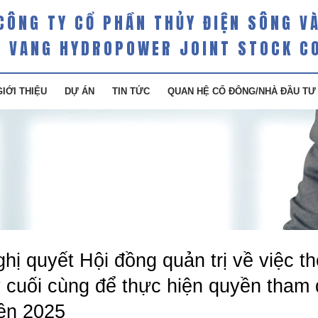
CÔNG TY CỔ PHẦN THỦY ĐIỆN SÔNG V
 VANG HYDROPOWER JOINT STOCK C
GIỚI THIỆU
DỰ ÁN
TIN TỨC
QUAN HỆ CỔ ĐÔNG/NHÀ ĐẦU TƯ
hị quyết Hội đồng quản trị về việc 
ý cuối cùng để thực hiện quyền th
ên 2025