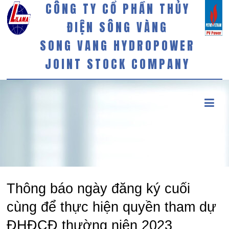
CÔNG TY CỔ PHẦN THỦY
ĐIỆN SÔNG VÀNG
SONG VANG HYDROPOWER
JOINT STOCK COMPANY
Thông báo ngày đăng ký cuối
cùng để thực hiện quyền tham dự
ĐHĐCĐ thường niên 2023