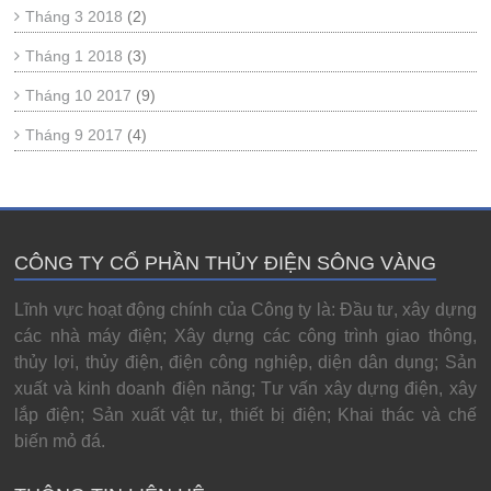
Tháng 3 2018
(2)
Tháng 1 2018
(3)
Tháng 10 2017
(9)
Tháng 9 2017
(4)
CÔNG TY CỔ PHẦN THỦY ĐIỆN SÔNG VÀNG
Lĩnh vực hoạt động chính của Công ty là: Đầu tư, xây dựng
các nhà máy điện; Xây dựng các công trình giao thông,
thủy lợi, thủy điện, điện công nghiệp, diện dân dụng; Sản
xuất và kinh doanh điện năng; Tư vấn xây dựng điện, xây
lắp điện; Sản xuất vật tư, thiết bị điện; Khai thác và chế
biến mỏ đá.