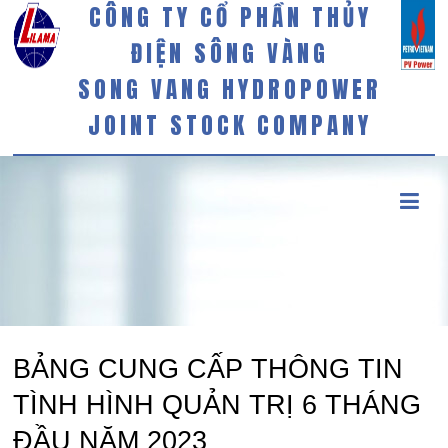
CÔNG TY CỔ PHẦN THỦY
ĐIỆN SÔNG VÀNG
SONG VANG HYDROPOWER
JOINT STOCK COMPANY
BẢNG CUNG CẤP THÔNG TIN
TÌNH HÌNH QUẢN TRỊ 6 THÁNG
ĐẦU NĂM 2023