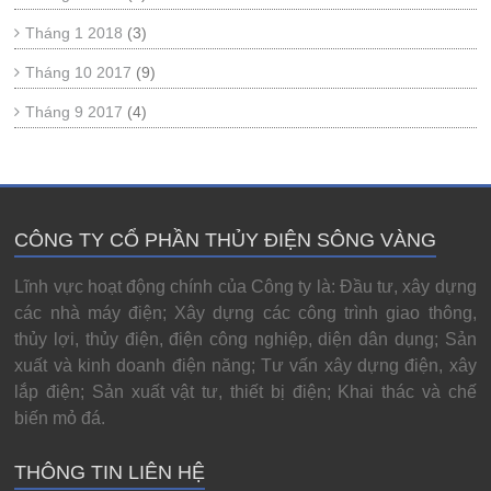
Tháng 1 2018
(3)
Tháng 10 2017
(9)
Tháng 9 2017
(4)
CÔNG TY CỔ PHẦN THỦY ĐIỆN SÔNG VÀNG
Lĩnh vực hoạt động chính của Công ty là: Đầu tư, xây dựng
các nhà máy điện; Xây dựng các công trình giao thông,
thủy lợi, thủy điện, điện công nghiệp, diện dân dụng; Sản
xuất và kinh doanh điện năng; Tư vấn xây dựng điện, xây
lắp điện; Sản xuất vật tư, thiết bị điện; Khai thác và chế
biến mỏ đá.
THÔNG TIN LIÊN HỆ