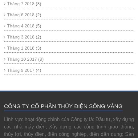
Tháng 7 2018
(3)
Tháng 6 2018
(2)
Tháng 4 2018
(5)
Tháng 3 2018
(2)
Tháng 1 2018
(3)
Tháng 10 2017
(9)
Tháng 9 2017
(4)
CÔNG TY CỔ PHẦN THỦY ĐIỆN SÔNG VÀNG
Lĩnh vực hoạt động chính của Công ty là: Đầu tư, xây dựng
các nhà máy điện; Xây dựng các công trình giao thông,
thủy lợi, thủy điện, điện công nghiệp, diện dân dụng; Sản