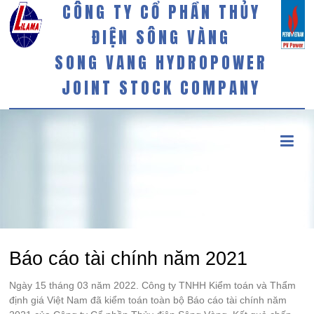
CÔNG TY CỔ PHẦN THỦY
ĐIỆN SÔNG VÀNG
SONG VANG HYDROPOWER
JOINT STOCK COMPANY
Báo cáo tài chính năm 2021
Ngày 15 tháng 03 năm 2022. Công ty TNHH Kiểm toán và Thẩm
định giá Việt Nam đã kiểm toán toàn bộ Báo cáo tài chính năm