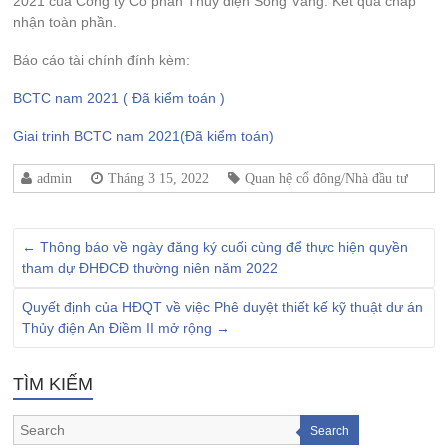
2021 của Công ty Cổ phần Thủy điện Sông Vàng. Kết quả chấp
nhận toàn phần.
Báo cáo tài chính đính kèm:
BCTC nam 2021 ( Đã kiểm toán )
Giai trinh BCTC nam 2021(Đã kiểm toán)
admin
Tháng 3 15, 2022
Quan hệ cổ đông/Nhà đầu tư
←
Thông báo về ngày đăng ký cuối cùng để thực hiện quyền
tham dự ĐHĐCĐ thường niên năm 2022
Quyết định của HĐQT về việc Phê duyệt thiết kế kỹ thuật dư án
Thủy điện An Điềm II mở rộng
→
TÌM KIẾM
Search