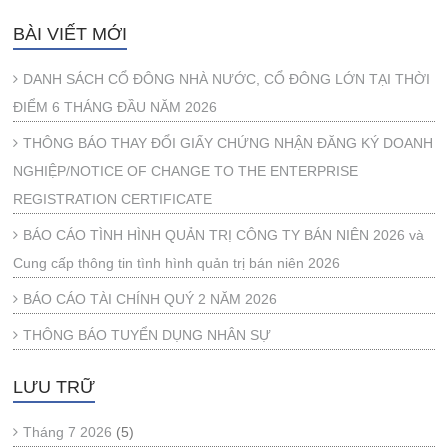
BÀI VIẾT MỚI
DANH SÁCH CỔ ĐÔNG NHÀ NƯỚC, CỔ ĐÔNG LỚN TẠI THỜI
ĐIỂM 6 THÁNG ĐẦU NĂM 2026
THÔNG BÁO THAY ĐỔI GIẤY CHỨNG NHẬN ĐĂNG KÝ DOANH
NGHIỆP/NOTICE OF CHANGE TO THE ENTERPRISE
REGISTRATION CERTIFICATE
BÁO CÁO TÌNH HÌNH QUẢN TRỊ CÔNG TY BÁN NIÊN 2026 và
Cung cấp thông tin tình hình quản trị bán niên 2026
BÁO CÁO TÀI CHÍNH QUÝ 2 NĂM 2026
THÔNG BÁO TUYỂN DỤNG NHÂN SỰ
LƯU TRỮ
Tháng 7 2026
(5)