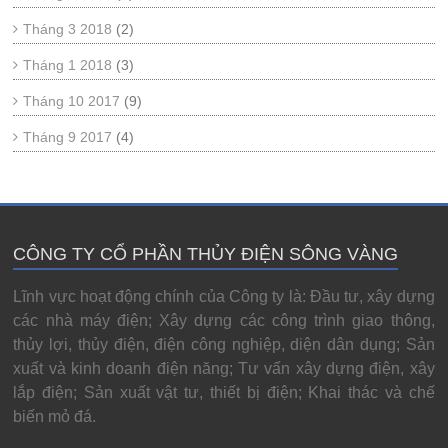
Tháng 3 2018
(2)
Tháng 1 2018
(3)
Tháng 10 2017
(9)
Tháng 9 2017
(4)
CÔNG TY CỔ PHẦN THỦY ĐIỆN SÔNG VÀNG
Lĩnh vực hoạt động chính của Công ty là: Đầu tư, xây dựng
các nhà máy điện; Xây dựng các công trình giao thông,
thủy lợi, thủy điện, điện công nghiệp, diện dân dụng; Sản
xuất và kinh doanh điện năng; Tư vấn xây dựng điện, xây
lắp điện; Sản xuất vật tư, thiết bị điện; Khai thác và chế
biến mỏ đá.