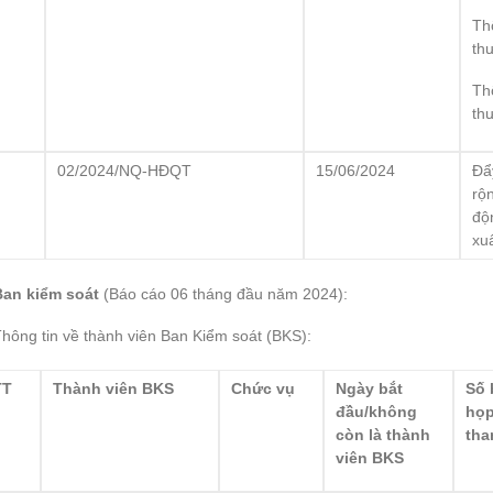
Th
th
Th
th
2
02/2024/NQ-HĐQT
15/06/2024
Đẩ
rộ
độ
xu
Ban kiểm soát
(Báo cáo 06 tháng đầu năm 2024):
hông tin về thành viên Ban Kiểm soát (BKS):
TT
Thành viên BKS
Chức vụ
Ngày b
ắ
t
Số 
đầu/không
họ
còn là thành
tha
viên BKS