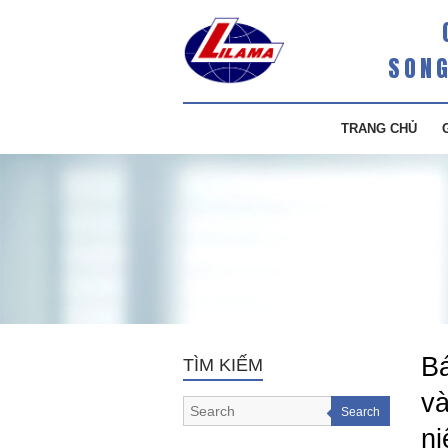
SONG
TRANG CHỦ
Bá
TÌM KIẾM
và
Search
ni