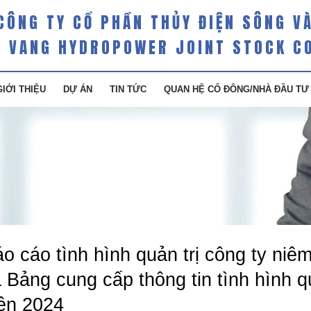
CÔNG TY CỔ PHẦN THỦY ĐIỆN SÔNG V
 VANG HYDROPOWER JOINT STOCK C
GIỚI THIỆU
DỰ ÁN
TIN TỨC
QUAN HỆ CỔ ĐÔNG/NHÀ ĐẦU TƯ
o cáo tình hình quản trị công ty niê
 Bảng cung cấp thông tin tình hình q
ên 2024