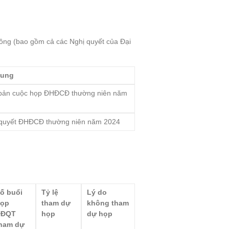
đông (bao gồm cả các Nghị quyết của Đại
dung
 bản cuộc họp ĐHĐCĐ thường niên năm
 quyết ĐHĐCĐ thường niên năm 2024
ố buổi
Tỷ lệ
Lý do
họp
tham dự
không tham
HĐQT
họp
dự họp
ham dự