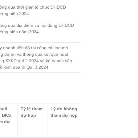
ông qua thời gian tổ chức ĐHĐCĐ
ường niên 2024
ông qua địa điểm và nội dung ĐHĐCĐ
ường niên năm 2024.
y nhanh tiến độ thi công cải tạo mở
ng dự án và thông qua kết quả hoạt
ng SXKD quí 2.2024 và kế hoạch sản
ất kinh doanh Quí 3.2024.
buổi
Tỷ lệ tham
Lý do không
p BKS
dự họp
tham dự họp
m dự