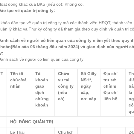
Hoạt động khác của BKS (nếu có): Không có.
Đào tạo về quản trị công ty
:
 khóa đào tạo về quản trị công ty mà các thành viên HĐQT, thành viê
uản lý khác và Thư ký công ty đã tham gia theo quy định về quản trị cô
Danh sách về người có liên quan của công ty niêm yết theo quy đ
khoán(Báo cáo
06 tháng đầu
năm
2024
) và giao dịch của người c
y
:
anh sách về người có liên quan của công ty:
TT
Tên tổ
Tài
Chức
Số Giấy
Địa chỉ
Th
chức/cá
khoản
vụ tại
NSH*,
trụ sở
đi
nhân
giao
công ty
ngày
chính/
bắ
dịch
(nếu
cấp,
Địa chỉ
là
chứng
có)
nơi cấp
liên hệ
ng
khoán
có
qu
HỘI ĐỒNG QUẢN TRỊ
Lê Thái
Chủ tịch
24