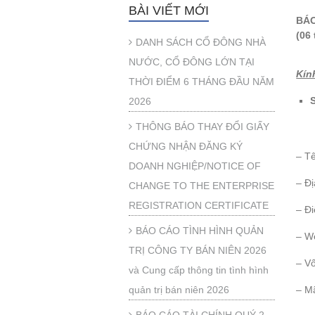
BÀI VIẾT MỚI
BÁO
(06
DANH SÁCH CỔ ĐÔNG NHÀ
NƯỚC, CỔ ĐÔNG LỚN TẠI
Kín
THỜI ĐIỂM 6 THÁNG ĐẦU NĂM
2026
THÔNG BÁO THAY ĐỔI GIẤY
CHỨNG NHẬN ĐĂNG KÝ
– T
DOANH NGHIỆP/NOTICE OF
– Đị
CHANGE TO THE ENTERPRISE
REGISTRATION CERTIFICATE
– 
BÁO CÁO TÌNH HÌNH QUẢN
– W
TRỊ CÔNG TY BÁN NIÊN 2026
– Vố
và Cung cấp thông tin tình hình
quản trị bán niên 2026
– M