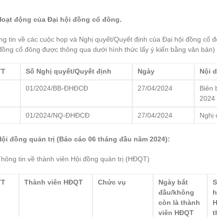
Hoạt động của Đại hội đồng cổ đông
.
g tin về các cuộc họp và Nghị quyết/Quyết định của Đại hội đồng cổ 
đồng cổ đông được thông qua dưới hình thức lấy ý kiến bằng văn bản)
TT
Số Nghị quyết/Quyết định
Ngày
Nội 
1
01/2024/BB-ĐHĐCĐ
27/04/2024
Biên
2024
2
01/2024/NQ-ĐHĐCĐ
27/04/2024
Nghị
Hội đồng quản trị (Báo cáo
06 tháng đầu
năm
2024
)
:
hông tin về thành viên Hội đồng quản trị (HĐQT)
TT
Thành viên HĐQT
Chức vụ
Ngày b
ắ
t
S
đầu/không
còn là thành
viên HĐQT
t