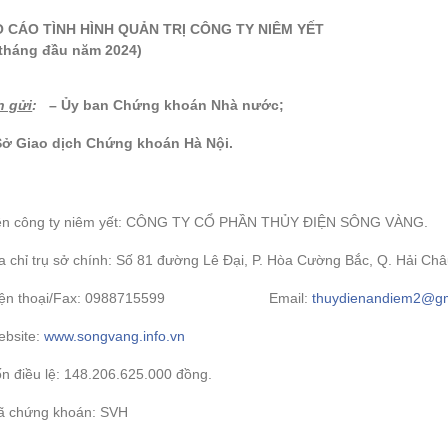
 CÁO TÌNH HÌNH QUẢN TRỊ CÔNG TY NIÊM YẾT
 tháng đầu năm 2024)
h gửi
:
– Ủy ban Chứng khoán Nhà nước;
Sở Giao dịch Chứng khoán Hà Nội.
ên công ty niêm yết: CÔNG TY CỔ PHẦN THỦY ĐIỆN SÔNG VÀNG.
a chỉ trụ sở chính: Số 81 đường Lê Đại, P. Hòa Cường Bắc, Q. Hải Ch
Điện thoại/Fax: 0988715599 Email:
thuydienandiem2@gm
ebsite:
www.songvang.info.vn
n điều lệ: 148.206.625.000 đồng.
ã chứng khoán: SVH