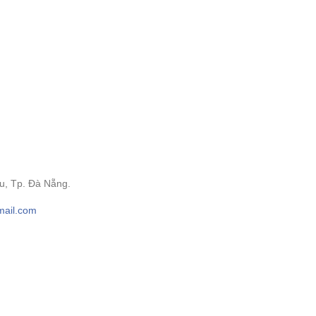
âu, Tp. Đà Nẵng.
ail.com