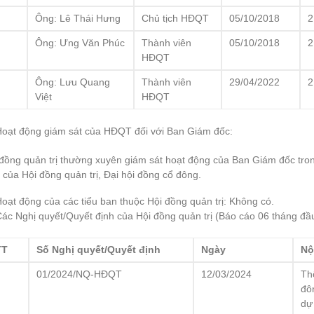
1
Ông: Lê Thái Hưng
Chủ tịch HĐQT
05/10/2018
2
2
Ông: Ưng Văn Phúc
Thành viên
05/10/2018
2
HĐQT
3
Ông: Lưu Quang
Thành viên
29/04/2022
2
Việt
HĐQT
Hoạt động giám sát của HĐQT đối với Ban Giám đốc:
đồng quản trị thường xuyên giám sát hoạt động của Ban Giám đốc tron
 của Hội đồng quản trị, Đại hội đồng cổ đông.
oạt động của các tiểu ban thuộc Hội đồng quản trị: Không có.
ác Nghị quyết/Quyết định của Hội đồng quản trị (Báo cáo 06 tháng đ
TT
Số Nghị quyết/Quyết định
Ngày
Nộ
1
01/2024/NQ-HĐQT
12/03/2024
Th
đô
dự