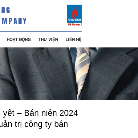
ÀNG
OMPANY
HOẠT ĐỘNG
THƯ VIỆN
LIÊN HỆ
m yết – Bán niên 2024
uản trị công ty bán