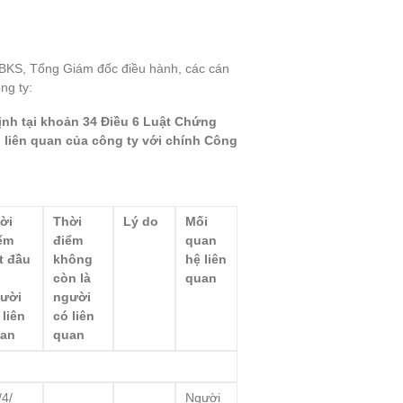
n BKS, Tổng Giám đốc điều hành, các cán
ng ty:
ịnh tại khoản 34 Điều 6 Luật Chứng
ó liên quan của công ty với chính Công
ời
Thời
Lý do
Mối
ểm
điểm
quan
t đầu
không
hệ liên
còn là
quan
ười
người
 liên
có liên
an
quan
/4/
Người