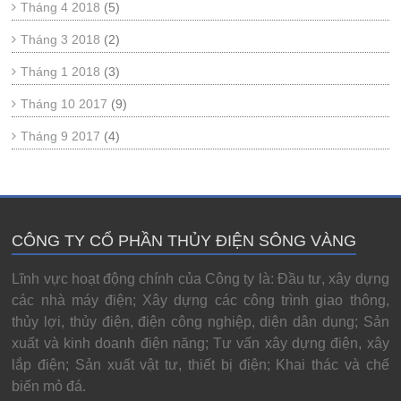
Tháng 4 2018
(5)
Tháng 3 2018
(2)
Tháng 1 2018
(3)
Tháng 10 2017
(9)
Tháng 9 2017
(4)
CÔNG TY CỔ PHẦN THỦY ĐIỆN SÔNG VÀNG
Lĩnh vực hoạt động chính của Công ty là: Đầu tư, xây dựng
các nhà máy điện; Xây dựng các công trình giao thông,
thủy lợi, thủy điện, điện công nghiệp, diện dân dụng; Sản
xuất và kinh doanh điện năng; Tư vấn xây dựng điện, xây
lắp điện; Sản xuất vật tư, thiết bị điện; Khai thác và chế
biến mỏ đá.