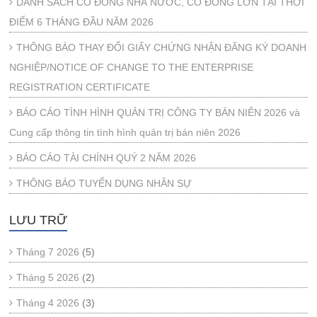
DANH SÁCH CỔ ĐÔNG NHÀ NƯỚC, CỔ ĐÔNG LỚN TẠI THỜI
ĐIỂM 6 THÁNG ĐẦU NĂM 2026
THÔNG BÁO THAY ĐỔI GIẤY CHỨNG NHẬN ĐĂNG KÝ DOANH
NGHIỆP/NOTICE OF CHANGE TO THE ENTERPRISE
REGISTRATION CERTIFICATE
BÁO CÁO TÌNH HÌNH QUẢN TRỊ CÔNG TY BÁN NIÊN 2026 và
Cung cấp thông tin tình hình quản trị bán niên 2026
BÁO CÁO TÀI CHÍNH QUÝ 2 NĂM 2026
THÔNG BÁO TUYỂN DỤNG NHÂN SỰ
LƯU TRỮ
Tháng 7 2026
(5)
Tháng 5 2026
(2)
Tháng 4 2026
(3)