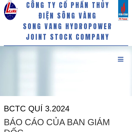
CÔNG TY CỔ PHẦN THỦY
ĐIỆN SÔNG VÀNG
SONG VANG HYDROPOWER
JOINT STOCK COMPANY
BCTC QUÍ 3.2024
BÁO CÁO CỦA BAN GIÁM