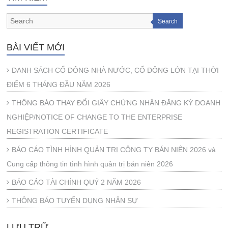
Search
BÀI VIẾT MỚI
DANH SÁCH CỔ ĐÔNG NHÀ NƯỚC, CỔ ĐÔNG LỚN TẠI THỜI
ĐIỂM 6 THÁNG ĐẦU NĂM 2026
THÔNG BÁO THAY ĐỔI GIẤY CHỨNG NHẬN ĐĂNG KÝ DOANH
NGHIỆP/NOTICE OF CHANGE TO THE ENTERPRISE
REGISTRATION CERTIFICATE
BÁO CÁO TÌNH HÌNH QUẢN TRỊ CÔNG TY BÁN NIÊN 2026 và
Cung cấp thông tin tình hình quản trị bán niên 2026
BÁO CÁO TÀI CHÍNH QUÝ 2 NĂM 2026
THÔNG BÁO TUYỂN DỤNG NHÂN SỰ
LƯU TRỮ