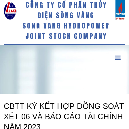
CÔNG TY CỔ PHẦN THỦY
ĐIỆN SÔNG VÀNG
SONG VANG HYDROPOWER
JOINT STOCK COMPANY
CBTT KÝ KẾT HỢP ĐỒNG SOÁT
XÉT 06 VÀ BÁO CÁO TÀI CHÍNH
NĂM 2023