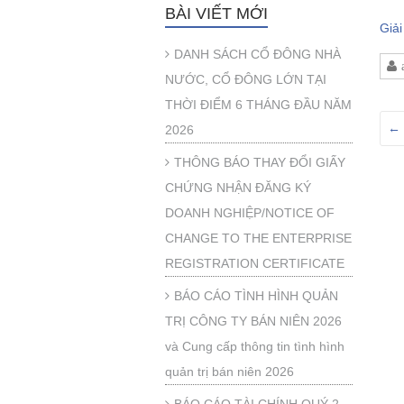
BÀI VIẾT MỚI
Giả
DANH SÁCH CỔ ĐÔNG NHÀ
NƯỚC, CỔ ĐÔNG LỚN TẠI
THỜI ĐIỂM 6 THÁNG ĐẦU NĂM
←
2026
THÔNG BÁO THAY ĐỔI GIẤY
CHỨNG NHẬN ĐĂNG KÝ
DOANH NGHIỆP/NOTICE OF
CHANGE TO THE ENTERPRISE
REGISTRATION CERTIFICATE
BÁO CÁO TÌNH HÌNH QUẢN
TRỊ CÔNG TY BÁN NIÊN 2026
và Cung cấp thông tin tình hình
quản trị bán niên 2026