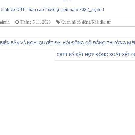
i trình về CBTT báo cáo thường niên năm 2022_signed
admin
Tháng 5 11, 2023
Quan hệ cổ đông/Nhà đầu tư
BIÊN BẢN VÀ NGHỊ QUYẾT ĐẠI HỘI ĐỒNG CỔ ĐÔNG THƯỜNG NIÊ
CBTT KÝ KẾT HỢP ĐỒNG SOÁT XÉT 06