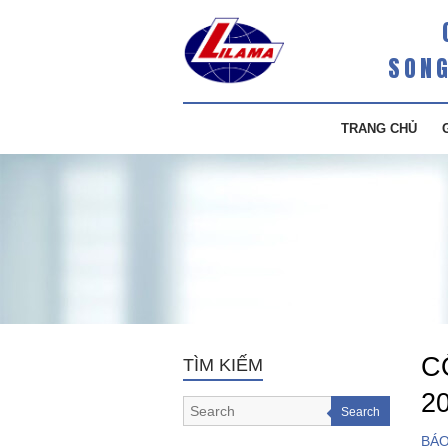
SONG
TRANG CHỦ
C
TÌM KIẾM
2
Search
BÁO