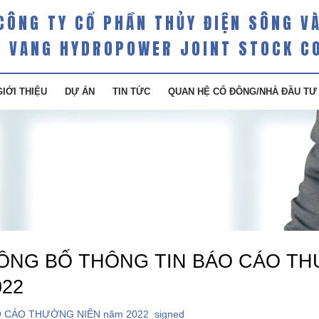
CÔNG TY CỔ PHẦN THỦY ĐIỆN SÔNG V
 VANG HYDROPOWER JOINT STOCK C
GIỚI THIỆU
DỰ ÁN
TIN TỨC
QUAN HỆ CỔ ĐÔNG/NHÀ ĐẦU TƯ
ÔNG BỐ THÔNG TIN BÁO CÁO TH
022
 CÁO THƯỜNG NIÊN năm 2022_signed