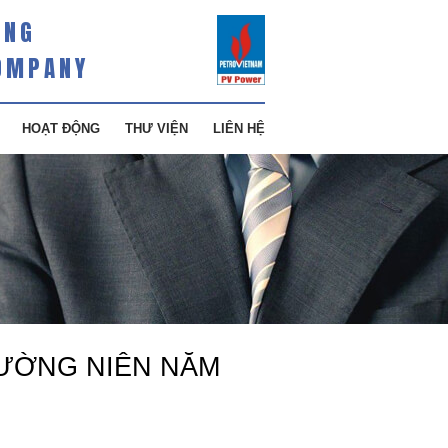
ÀNG
OMPANY
HOẠT ĐỘNG
THƯ VIỆN
LIÊN HỆ
ƯỜNG NIÊN NĂM