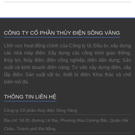
CÔNG TY CỔ PHẦN THỦY ĐIỆN SÔNG VÀNG
Lĩnh vực hoạt động chính của Công ty là: Đầu tư, xây dựng
các nhà máy điện; Xây dựng các công trình giao thông,
thủy lợi, thủy điện, điện công nghiệp, diện dân dụng; Sản
xuất và kinh doanh điện năng; Tư vấn xây dựng điện, xây
lắp điện; Sản xuất vật tư, thiết bị điện; Khai thác và chế
biến mỏ đá.
THÔNG TIN LIÊN HỆ
Công ty Cổ phần thủy điện Sông Vàng
Địa chỉ: Số 81 đường Lê Đại, Phường Hòa Cường Bắc, Quận Hải
Châu, Thành phố Đà Nẵng