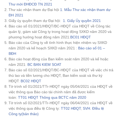
Thư mời ĐHĐCĐ TN 2021
Thư xác nhận tham dự Đại hội
1. Mẫu Thư xác nhận tham dự
ĐH 2021
Giấy ủy quyền tham dự Đại hội:
1. Giấy Ủy quyền 2021
Báo cáo số 01/2021/HĐQT/BC-HĐQT của HĐQT về Công tác
quản lý, giám sát Công ty trong hoạt động SXKD năm 2020 và
phương hướng hoạt động năm 2021:
BC01 HĐQT
Báo cáo của Công ty về tình hình thực hiện nhiệm vụ SXKD
năm 2020 và kế hoạch SXKD năm 2021 :
Báo cáo số 01 –
BĐH
Báo cáo hoạt động của Ban kiểm soát năm 2020 và kế hoặc
năm 2021:
BC BAN KIEM SOAT
Báo cáo số 02/2021/HĐQT/BC-HĐQT của HĐQT về việc chi trả
thù lao và tiền lương cho HĐQT, Ban kiểm soát và thư ký
HĐQT:
BC02 HĐQT
Tờ trình số 01/2021/TTr-HĐQT ngày 05/04/2021 của HĐQT về
việc thông qua Báo cáo tài chính năm đã được kiểm
toán:
TT01 HĐQT Thông qua BCTC năm 2020
Tờ trình số 02/2021/TTr-HĐQT ngày 06/04/2021 của HĐQT về
việc thông qua điều lệ Công ty:
TT02 HĐQT
;
SVH. ĐIều lệ
Công ty(bản thảo)