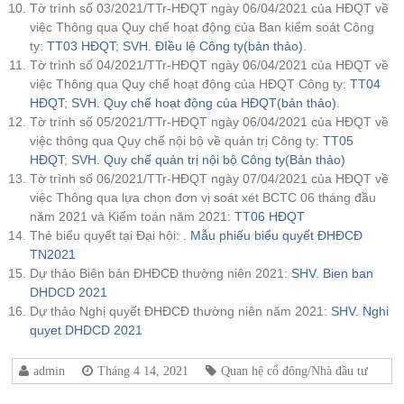
Tờ trình số 03/2021/TTr-HĐQT ngày 06/04/2021 của HĐQT về
việc Thông qua Quy chế hoạt động của Ban kiểm soát Công
ty:
TT03 HĐQT
;
SVH. ĐIều lệ Công ty(bản thảo)
.
Tờ trình số 04/2021/TTr-HĐQT ngày 06/04/2021 của HĐQT về
việc Thông qua Quy chế hoạt động của HĐQT Công ty:
TT04
HĐQT
;
SVH. Quy chế hoạt động của HĐQT(bản thảo)
.
Tờ trình số 05/2021/TTr-HĐQT ngày 06/04/2021 của HĐQT về
việc thông qua Quy chế nội bộ về quản trị Công ty:
TT05
HĐQT
;
SVH. Quy chế quản trị nội bộ Công ty(Bản thảo)
Tờ trình số 06/2021/TTr-HĐQT ngày 07/04/2021 của HĐQT về
việc Thông qua lựa chọn đơn vị soát xét BCTC 06 tháng đầu
năm 2021 và Kiểm toán năm 2021:
TT06 HĐQT
Thẻ biểu quyết tại Đại hội:
. Mẫu phiếu biểu quyết ĐHĐCĐ
TN2021
Dự thảo Biên bản ĐHĐCĐ thường niên 2021:
SHV. Bien ban
DHDCD 2021
Dự thảo Nghị quyết ĐHĐCĐ thường niên năm 2021:
SHV. Nghi
quyet DHDCD 2021
admin
Tháng 4 14, 2021
Quan hệ cổ đông/Nhà đầu tư