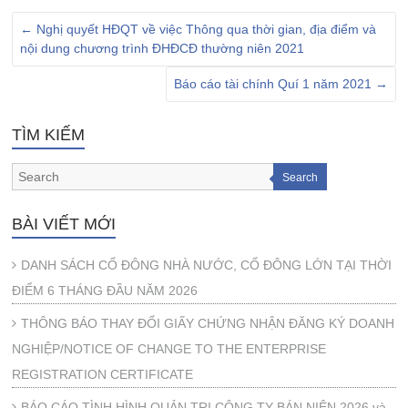
←
Nghị quyết HĐQT về việc Thông qua thời gian, địa điểm và
nội dung chương trình ĐHĐCĐ thường niên 2021
Báo cáo tài chính Quí 1 năm 2021
→
TÌM KIẾM
Search
BÀI VIẾT MỚI
DANH SÁCH CỔ ĐÔNG NHÀ NƯỚC, CỔ ĐÔNG LỚN TẠI THỜI
ĐIỂM 6 THÁNG ĐẦU NĂM 2026
THÔNG BÁO THAY ĐỔI GIẤY CHỨNG NHẬN ĐĂNG KÝ DOANH
NGHIỆP/NOTICE OF CHANGE TO THE ENTERPRISE
REGISTRATION CERTIFICATE
BÁO CÁO TÌNH HÌNH QUẢN TRỊ CÔNG TY BÁN NIÊN 2026 và