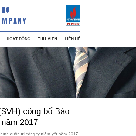
ÀNG
OMPANY
HOẠT ĐỘNG
THƯ VIỆN
LIÊN HỆ
 (SVH) công bố Báo
ết năm 2017
hình quản trị công ty niêm yết năm 2017