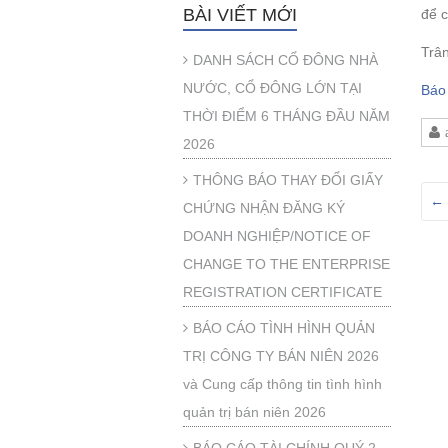
BÀI VIẾT MỚI
để c
Trân
DANH SÁCH CỔ ĐÔNG NHÀ
NƯỚC, CỔ ĐÔNG LỚN TẠI
Báo 
THỜI ĐIỂM 6 THÁNG ĐẦU NĂM
2026
THÔNG BÁO THAY ĐỔI GIẤY
←
CHỨNG NHẬN ĐĂNG KÝ
DOANH NGHIỆP/NOTICE OF
CHANGE TO THE ENTERPRISE
REGISTRATION CERTIFICATE
BÁO CÁO TÌNH HÌNH QUẢN
TRỊ CÔNG TY BÁN NIÊN 2026
và Cung cấp thông tin tình hình
quản trị bán niên 2026