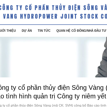
CÔNG TY CỔ PHẦN THỦY ĐIỆN SÔNG V
 VANG HYDROPOWER JOINT STOCK C
GIỚI THIỆU
DỰ ÁN
TIN TỨC
QUAN HỆ CỔ ĐÔNG/NHÀ ĐẦU TƯ
ng ty cổ phần thủy điện Sông Vàng
o tình hình quản trị Công ty niêm y
g ty cổ phần thủy điện Sông Vàng (mã CK: SVH) công bố Báo cáo tình 