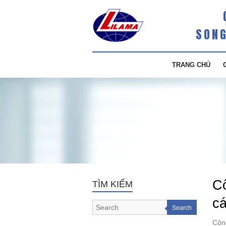
SONG
TRANG CHỦ
Cô
TÌM KIẾM
cá
Search
Côn