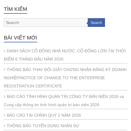
TÌM KIẾM
Search
BÀI VIẾT MỚI
DANH SÁCH CỔ ĐÔNG NHÀ NƯỚC, CỔ ĐÔNG LỚN TẠI THỜI
ĐIỂM 6 THÁNG ĐẦU NĂM 2026
THÔNG BÁO THAY ĐỔI GIẤY CHỨNG NHẬN ĐĂNG KÝ DOANH
NGHIỆP/NOTICE OF CHANGE TO THE ENTERPRISE
REGISTRATION CERTIFICATE
BÁO CÁO TÌNH HÌNH QUẢN TRỊ CÔNG TY BÁN NIÊN 2026 và
Cung cấp thông tin tình hình quản trị bán niên 2026
BÁO CÁO TÀI CHÍNH QUÝ 2 NĂM 2026
THÔNG BÁO TUYỂN DỤNG NHÂN SỰ