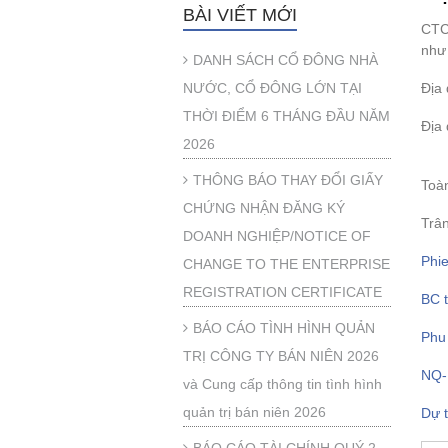
BÀI VIẾT MỚI
CTC
như
DANH SÁCH CỔ ĐÔNG NHÀ
NƯỚC, CỔ ĐÔNG LỚN TẠI
Địa
THỜI ĐIỂM 6 THÁNG ĐẦU NĂM
Địa
2026
Tr
THÔNG BÁO THAY ĐỔI GIẤY
Toàn
CHỨNG NHẬN ĐĂNG KÝ
Trân
DOANH NGHIỆP/NOTICE OF
Phie
CHANGE TO THE ENTERPRISE
REGISTRATION CERTIFICATE
BC t
BÁO CÁO TÌNH HÌNH QUẢN
Phu 
TRỊ CÔNG TY BÁN NIÊN 2026
NQ-
và Cung cấp thông tin tình hình
quản trị bán niên 2026
Dự 