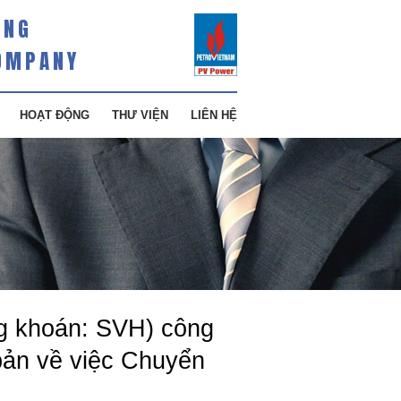
ÀNG
OMPANY
HOẠT ĐỘNG
THƯ VIỆN
LIÊN HỆ
g khoán: SVH) công
bản về việc Chuyển