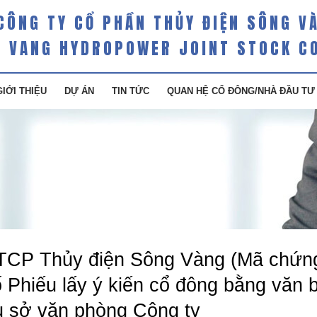
CÔNG TY CỔ PHẦN THỦY ĐIỆN SÔNG V
 VANG HYDROPOWER JOINT STOCK C
GIỚI THIỆU
DỰ ÁN
TIN TỨC
QUAN HỆ CỔ ĐÔNG/NHÀ ĐẦU TƯ
TCP Thủy điện Sông Vàng (Mã chứn
 Phiếu lấy ý kiến cổ đông bằng văn 
ụ sở văn phòng Công ty