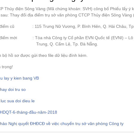
P Thủy điện Sông Vàng (Mã chứng khoán: SVH) công bố Phiếu lấy ý ki
 sau: Thay đổi địa điểm trụ sở văn phòng CTCP Thủy điện Sông Vàng (
 điểm cũ : 115 Trưng Nữ Vương, P. Bình Hiên, Q. Hải Châu, Tp
 điểm mới : Tòa nhà Công ty Cổ phần EVN Quốc tế (EVNI) – Lô 
ung, Q. Cẩm Lệ, Tp. Đà Nẵng.
 bộ hồ sơ được gửi theo file dữ liệu đính kèm.
 trọng!
u lay y kien bang VB
hay doi tru so
luc sua doi dieu le
HDQT-6-tháng-đầu-năm-2018
thảo Nghị quyết ĐHĐCĐ về việc chuyển trụ sở văn phòng Công ty