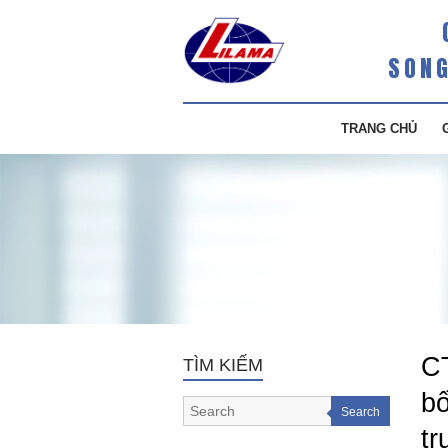
SONG
TRANG CHỦ
C
TÌM KIẾM
bố
Search
tr