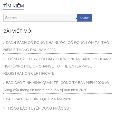
TÌM KIẾM
Search
BÀI VIẾT MỚI
DANH SÁCH CỔ ĐÔNG NHÀ NƯỚC, CỔ ĐÔNG LỚN TẠI THỜI
ĐIỂM 6 THÁNG ĐẦU NĂM 2026
THÔNG BÁO THAY ĐỔI GIẤY CHỨNG NHẬN ĐĂNG KÝ DOANH
NGHIỆP/NOTICE OF CHANGE TO THE ENTERPRISE
REGISTRATION CERTIFICATE
BÁO CÁO TÌNH HÌNH QUẢN TRỊ CÔNG TY BÁN NIÊN 2026 và
Cung cấp thông tin tình hình quản trị bán niên 2026
BÁO CÁO TÀI CHÍNH QUÝ 2 NĂM 2026
THÔNG BÁO TUYỂN DỤNG NHÂN SỰ