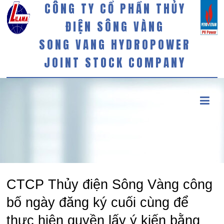
CÔNG TY CỔ PHẦN THỦY
ĐIỆN SÔNG VÀNG
SONG VANG HYDROPOWER
JOINT STOCK COMPANY
CTCP Thủy điện Sông Vàng công
bố ngày đăng ký cuối cùng để
thực hiện quyền lấy ý kiến bằng