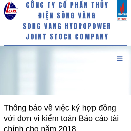
CÔNG TY CỔ PHẦN THỦY
ĐIỆN SÔNG VÀNG
SONG VANG HYDROPOWER
JOINT STOCK COMPANY
Thông báo về việc ký hợp đồng
với đơn vị kiểm toán Báo cáo tài
chính cho năm 2018