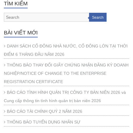
TÌM KIẾM
Search
BÀI VIẾT MỚI
DANH SÁCH CỔ ĐÔNG NHÀ NƯỚC, CỔ ĐÔNG LỚN TẠI THỜI
ĐIỂM 6 THÁNG ĐẦU NĂM 2026
THÔNG BÁO THAY ĐỔI GIẤY CHỨNG NHẬN ĐĂNG KÝ DOANH
NGHIỆP/NOTICE OF CHANGE TO THE ENTERPRISE
REGISTRATION CERTIFICATE
BÁO CÁO TÌNH HÌNH QUẢN TRỊ CÔNG TY BÁN NIÊN 2026 và
Cung cấp thông tin tình hình quản trị bán niên 2026
BÁO CÁO TÀI CHÍNH QUÝ 2 NĂM 2026
THÔNG BÁO TUYỂN DỤNG NHÂN SỰ