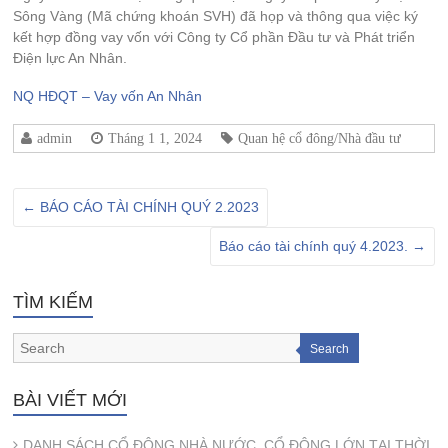
Sông Vàng (Mã chứng khoán SVH) đã họp và thông qua việc ký
kết hợp đồng vay vốn với Công ty Cổ phần Đầu tư và Phát triển
Điện lực An Nhân.
NQ HĐQT – Vay vốn An Nhân
admin
Tháng 1 1, 2024
Quan hệ cổ đông/Nhà đầu tư
←
BÁO CÁO TÀI CHÍNH QUÝ 2.2023
Báo cáo tài chính quý 4.2023.
→
TÌM KIẾM
Search
BÀI VIẾT MỚI
DANH SÁCH CỔ ĐÔNG NHÀ NƯỚC, CỔ ĐÔNG LỚN TẠI THỜI