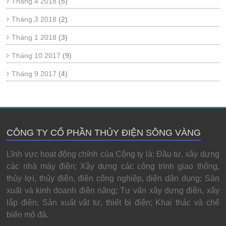
Tháng 4 2018
(5)
Tháng 3 2018
(2)
Tháng 1 2018
(3)
Tháng 10 2017
(9)
Tháng 9 2017
(4)
CÔNG TY CỔ PHẦN THỦY ĐIỆN SÔNG VÀNG
Lĩnh vực hoạt động chính của Công ty là: Đầu tư, xây dựng
các nhà máy điện; Xây dựng các công trình giao thông,
thủy lợi, thủy điện, điện công nghiệp, diện dân dụng; Sản
xuất và kinh doanh điện năng; Tư vấn xây dựng điện, xây
lắp điện; Sản xuất vật tư, thiết bị điện; Khai thác và chế
biến mỏ đá.