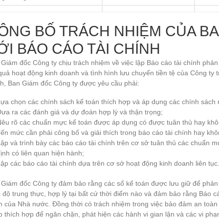
ÔNG BỐ TRÁCH NHIỆM CỦA BA
ỚI BÁO CÁO TÀI CHÍNH
Giám đốc Công ty chịu trách nhiệm về việc lập Báo cáo tài chính phản á
quả hoạt động kinh doanh và tình hình lưu chuyển tiền tệ của Công ty t
nh, Ban Giám đốc Công ty được yêu cầu phải:
ựa chọn các chính sách kế toán thích hợp và áp dụng các chính sách
ưa ra các đánh giá và dự đoán hợp lý và thận trọng;
Nêu rõ các chuẩn mực kế toán được áp dụng có được tuân thủ hay khôn
ến mức cần phải công bố và giải thích trong báo cáo tài chính hay khô
ập và trình bày các báo cáo tài chính trên cơ sở tuân thủ các chuẩn m
ịnh có liên quan hiện hành;
ập các báo cáo tài chính dựa trên cơ sở hoạt động kinh doanh liên tục
Giám đốc Công ty đảm bảo rằng các sổ kế toán được lưu giữ để phản án
độ trung thực, hợp lý tại bất cứ thời điểm nào và đảm bảo rằng Báo cá
 của Nhà nước. Đồng thời có trách nhiệm trong việc bảo đảm an toàn t
 thích hợp để ngăn chặn, phát hiện các hành vi gian lận và các vi ph