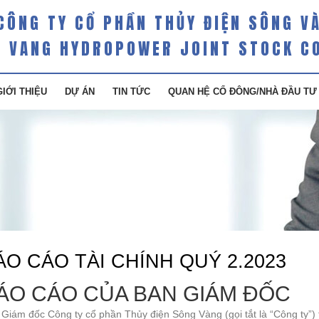
CÔNG TY CỔ PHẦN THỦY ĐIỆN SÔNG V
 VANG HYDROPOWER JOINT STOCK C
GIỚI THIỆU
DỰ ÁN
TIN TỨC
QUAN HỆ CỔ ĐÔNG/NHÀ ĐẦU TƯ
ÁO CÁO TÀI CHÍNH QUÝ 2.2023
ÁO CÁO CỦA BAN GIÁM ĐỐC
Giám đốc Công ty cổ phần Thủy điện Sông Vàng (gọi tắt là “Công ty”)