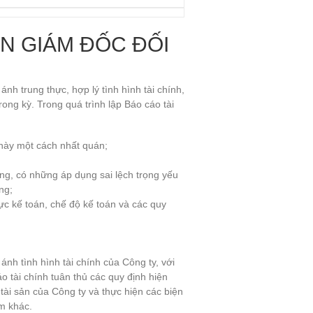
N GIÁM ĐỐC ĐỐI
nh trung thực, hợp lý tình hình tài chính,
rong kỳ. Trong quá trình lập Báo cáo tài
 này một cách nhất quán;
g, có những áp dụng sai lệch trọng yếu
ng;
ực kế toán, chế độ kế toán và các quy
.
h tình hình tài chính của Công ty, với
o tài chính tuân thủ các quy định hiện
ài sản của Công ty và thực hiện các biện
ạm khác.