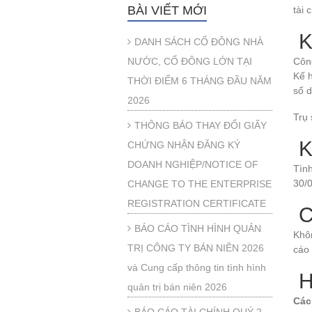
BÀI VIẾT MỚI
tài
K
DANH SÁCH CỔ ĐÔNG NHÀ
NƯỚC, CỔ ĐÔNG LỚN TẠI
Côn
Kế 
THỜI ĐIỂM 6 THÁNG ĐẦU NĂM
số 
2026
Trụ
THÔNG BÁO THAY ĐỔI GIẤY
K
CHỨNG NHẬN ĐĂNG KÝ
DOANH NGHIỆP/NOTICE OF
Tình
30/0
CHANGE TO THE ENTERPRISE
REGISTRATION CERTIFICATE
C
BÁO CÁO TÌNH HÌNH QUẢN
Khôn
TRỊ CÔNG TY BÁN NIÊN 2026
cáo 
và Cung cấp thông tin tình hình
H
quản trị bán niên 2026
Các