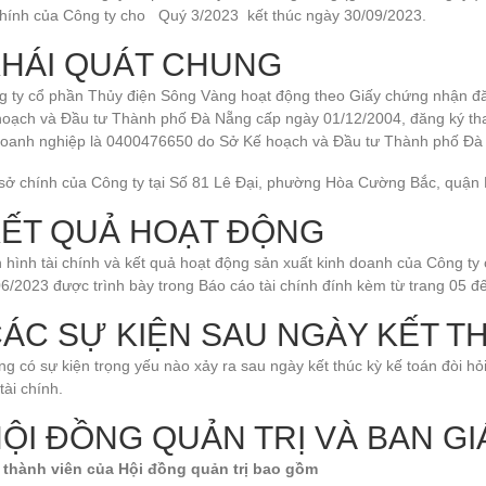
 chính của Công ty cho Quý 3/2023 kết thúc ngày 30/09/2023.
HÁI QUÁT CHUNG
g ty cổ phần Thủy điện Sông Vàng hoạt động theo Giấy chứng nhận 
hoạch và Đầu tư Thành phố Đà Nẵng cấp ngày 01/12/2004, đăng ký tha
doanh nghiệp là 0400476650 do Sở Kế hoạch và Đầu tư Thành phố Đà
 sở chính của Công ty tại Số 81 Lê Đại, phường Hòa Cường Bắc, quận
ẾT QUẢ HOẠT ĐỘNG
 hình tài chính và kết quả hoạt động sản xuất kinh doanh của Công ty 
6/2023 được trình bày trong Báo cáo tài chính đính kèm từ trang 05 đế
ÁC SỰ KIỆN SAU NGÀY KẾT T
g có sự kiện trọng yếu nào xảy ra sau ngày kết thúc kỳ kế toán đòi h
tài chính.
ỘI ĐỒNG QUẢN TRỊ VÀ BAN G
 thành viên của Hội đồng quản trị bao gồm