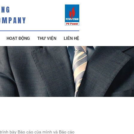
ÀNG
OMPANY
HOẠT ĐỘNG
THƯ VIỆN
LIÊN HỆ
 trình bày Báo cáo của mình và Báo cáo