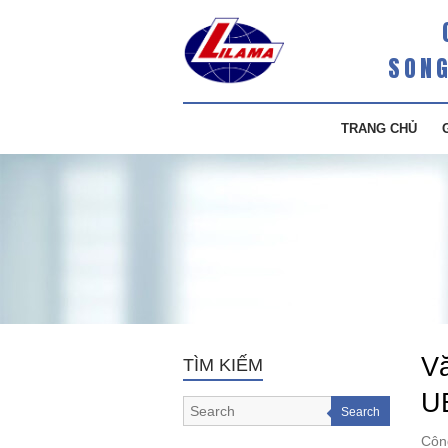
SONG
TRANG CHỦ
Vă
TÌM KIẾM
U
Search
Côn