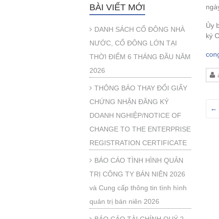
BÀI VIẾT MỚI
ngà
Ủy 
DANH SÁCH CỔ ĐÔNG NHÀ
ký C
NƯỚC, CỔ ĐÔNG LỚN TẠI
con
THỜI ĐIỂM 6 THÁNG ĐẦU NĂM
2026
THÔNG BÁO THAY ĐỔI GIẤY
CHỨNG NHẬN ĐĂNG KÝ
←
DOANH NGHIỆP/NOTICE OF
CHANGE TO THE ENTERPRISE
REGISTRATION CERTIFICATE
BÁO CÁO TÌNH HÌNH QUẢN
TRỊ CÔNG TY BÁN NIÊN 2026
và Cung cấp thông tin tình hình
quản trị bán niên 2026