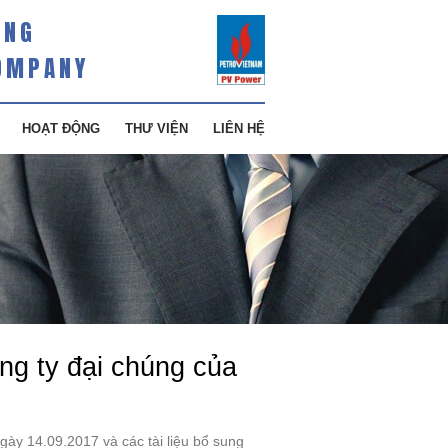
ÀNG
OMPANY
HOẠT ĐỘNG
THƯ VIỆN
LIÊN HỆ
g ty đại chúng của
ày 14.09.2017 và các tài liệu bổ sung