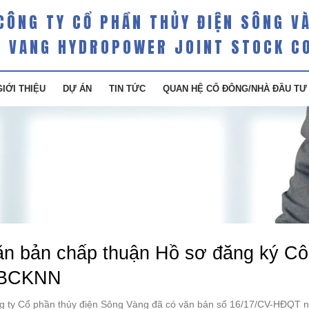
CÔNG TY CỔ PHẦN THỦY ĐIỆN SÔNG V
 VANG HYDROPOWER JOINT STOCK C
GIỚI THIỆU
DỰ ÁN
TIN TỨC
QUAN HỆ CỔ ĐÔNG/NHÀ ĐẦU TƯ
n bản chấp thuận Hồ sơ đăng ký Côn
BCKNN
g ty Cổ phần thủy điện Sông Vàng đã có văn bản số 16/17/CV-HĐQT ng