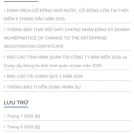
DANH SÁCH CỔ ĐÔNG NHÀ NƯỚC, CỔ ĐÔNG LỚN TẠI THỜI
ĐIỂM 6 THÁNG ĐẦU NĂM 2026
THÔNG BÁO THAY ĐỔI GIẤY CHỨNG NHẬN ĐĂNG KÝ DOANH
NGHIỆP/NOTICE OF CHANGE TO THE ENTERPRISE
REGISTRATION CERTIFICATE
BÁO CÁO TÌNH HÌNH QUẢN TRỊ CÔNG TY BÁN NIÊN 2026 và
Cung cấp thông tin tình hình quản trị bán niên 2026
BÁO CÁO TÀI CHÍNH QUÝ 2 NĂM 2026
THÔNG BÁO TUYỂN DỤNG NHÂN SỰ
LƯU TRỮ
Tháng 7 2026
(5)
Tháng 5 2026
(2)