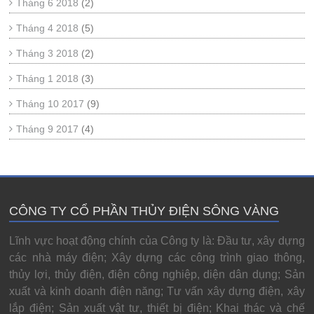
Tháng 6 2018
(2)
Tháng 4 2018
(5)
Tháng 3 2018
(2)
Tháng 1 2018
(3)
Tháng 10 2017
(9)
Tháng 9 2017
(4)
CÔNG TY CỔ PHẦN THỦY ĐIỆN SÔNG VÀNG
Lĩnh vực hoạt động chính của Công ty là: Đầu tư, xây dựng
các nhà máy điện; Xây dựng các công trình giao thông,
thủy lợi, thủy điện, điện công nghiệp, diện dân dụng; Sản
xuất và kinh doanh điện năng; Tư vấn xây dựng điện, xây
lắp điện; Sản xuất vật tư, thiết bị điện; Khai thác và chế