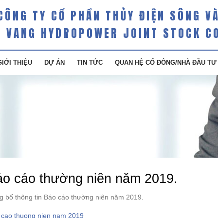
CÔNG TY CỔ PHẦN THỦY ĐIỆN SÔNG V
 VANG HYDROPOWER JOINT STOCK C
GIỚI THIỆU
DỰ ÁN
TIN TỨC
QUAN HỆ CỔ ĐÔNG/NHÀ ĐẦU TƯ
áo cáo thường niên năm 2019.
g bố thông tin Báo cáo thường niên năm 2019.
 cao thuong nien nam 2019