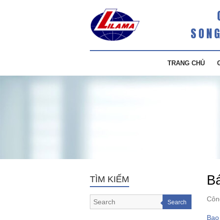
SONG
TRANG CHỦ
B
TÌM KIẾM
Côn
Search
Bao