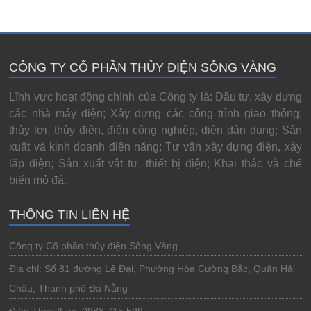
CÔNG TY CỔ PHẦN THỦY ĐIỆN SÔNG VÀNG
Lĩnh vực hoạt động chính của Công ty là: Đầu tư, xây dựng
các nhà máy điện; Xây dựng các công trình giao thông,
thủy lợi, thủy điện, điện công nghiệp, diện dân dụng; Sản
xuất và kinh doanh điện năng; Tư vấn xây dựng điện, xây
lắp điện; Sản xuất vật tư, thiết bị điện; Khai thác và chế
biến mỏ đá.
THÔNG TIN LIÊN HỆ
Công ty Cổ phần thủy điện Sông Vàng
Địa chỉ: Số 81 đường Lê Đại, Phường Hòa Cường Bắc, Quận Hải
Châu, Thành phố Đà Nẵng