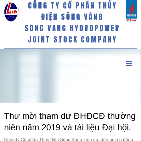
CÔNG TY CỔ PHẦN THỦY
ĐIỆN SÔNG VÀNG
SONG VANG HYDROPOWER
JOINT STOCK COMPANY
Thư mời tham dự ĐHĐCĐ thường
niên năm 2019 và tài liệu Đại hội.
Công ty Cổ phần Thủy điện Sông Vàng kính gửi đến quí cổ đông