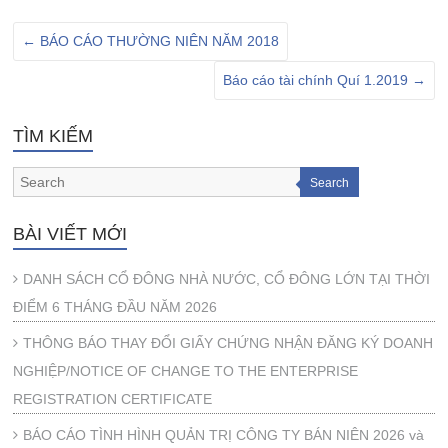
←
BÁO CÁO THƯỜNG NIÊN NĂM 2018
Báo cáo tài chính Quí 1.2019
→
TÌM KIẾM
Search
BÀI VIẾT MỚI
DANH SÁCH CỔ ĐÔNG NHÀ NƯỚC, CỔ ĐÔNG LỚN TẠI THỜI
ĐIỂM 6 THÁNG ĐẦU NĂM 2026
THÔNG BÁO THAY ĐỔI GIẤY CHỨNG NHẬN ĐĂNG KÝ DOANH
NGHIỆP/NOTICE OF CHANGE TO THE ENTERPRISE
REGISTRATION CERTIFICATE
BÁO CÁO TÌNH HÌNH QUẢN TRỊ CÔNG TY BÁN NIÊN 2026 và